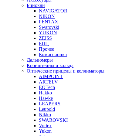
Бинокли
NAVIGATOR
NIKON
PENTAX
Swarovski
YUKON
ZEISS
БПЦ
Прочее
Комиссионка
Дальномеры
Кронштейны и кольца
Оптические прицелы и коллиматоры
AIMPOINT
ARTELV
EOTech
Hakko
Hawke
LEAPERS
Leupold
Nikko
SWAROVSKI
Vortex
Yukon