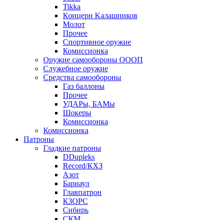
Tikka
Кoнцеpн Kалашников
Молот
Прочее
Спортивное оружие
Комиссионка
Оружие самообороны ОООП
Служебное оружие
Средства самообороны
Газ баллоны
Прочее
УДАРы, БАМы
Шокеры
Комиссионка
Комиссионка
Патроны
Гладкие патроны
DDupleks
Record/КХЗ
Азот
Барнаул
Главпатрон
КЗОРС
Сибирь
СКМ