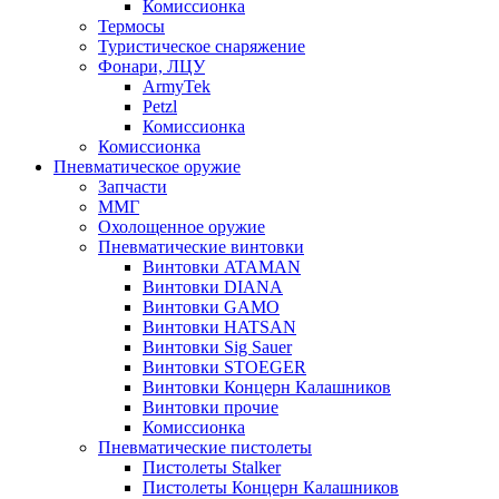
Комиссионка
Термосы
Туристическое снаряжение
Фонари, ЛЦУ
ArmyTek
Petzl
Комиссионка
Комиссионка
Пневматическое оружие
Запчасти
ММГ
Охолощенное оружие
Пневматические винтовки
Винтовки ATAMAN
Винтовки DIANA
Винтовки GAMO
Винтовки HATSAN
Винтовки Sig Sauer
Винтовки STOEGER
Винтовки Концерн Калашников
Винтовки прочие
Комиссионка
Пневматические пистолеты
Пистолеты Stalker
Пистолеты Концерн Калашников