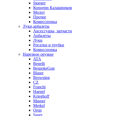
Stoeger
Концерн Калашников
Молот
Прочее
Комиссионка
Луки,арбалеты
Аксессуары, запчасти
Арбалеты
Луки
Рогатки и трубки
Комиссионка
Нарезное оружие
ATA
Benelli
BespokeGun
Blaser
Browning
CZ
Franchi
Haenel
Krieghoff
Mauser
Merkel
Orsis
Sauer