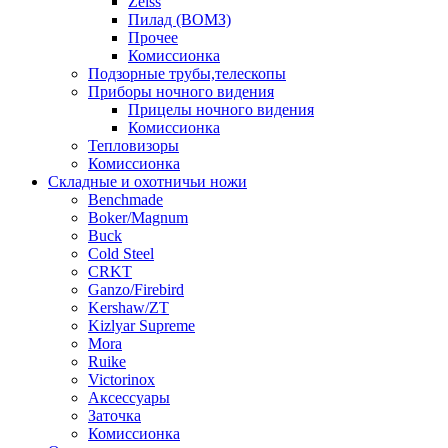
Zeiss
Пилад (ВОМЗ)
Прочее
Комиссионка
Подзорные трубы,телескопы
Приборы ночного видения
Прицелы ночного видения
Комиссионка
Тепловизоры
Комиссионка
Складные и охотничьи ножи
Benchmade
Boker/Magnum
Buck
Cold Steel
CRKT
Ganzo/Firebird
Kershaw/ZT
Kizlyar Supreme
Mora
Ruike
Victorinox
Аксессуары
Заточка
Комиссионка