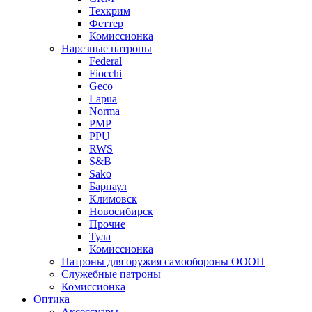
Техкрим
Феттер
Комиссионка
Нарезные патроны
Federal
Fiocchi
Geco
Lapua
Norma
PMP
PPU
RWS
S&B
Sako
Барнаул
Климовск
Новосибирск
Прочие
Тула
Комиссионка
Патроны для оружия самообороны ОООП
Служебные патроны
Комиссионка
Оптика
Аксессуары