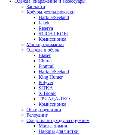
Одежда, снаряжение и аксессуары
Запчасти
Кобуры,чехлы,рюкзаки
Harkila/Seeland
Jakele
Riserva
STICH PROFI
Комиссионка
Манки, приманки
Одежда и обувь
Blaser
Chiruca
Finntrail
Harkila/Seeland
King Hunter
Polyver
SITKA
X-Bionic
ТРИАДА-ТКО
Комиссионка
Очки, наушники
Релоудинг
Средства по уходу за оружием
Масла, химия
Наборы для чистки