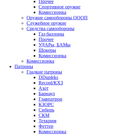
Прочее
Спортивное оружие
Комиссионка
Оружие самообороны ОООП
Служебное оружие
Средства самообороны
Газ баллоны
Прочее
УДАРы, БАМы
Шокеры
Комиссионка
Комиссионка
Патроны
Гладкие патроны
DDupleks
Record/КХЗ
Азот
Барнаул
Главпатрон
КЗОРС
Сибирь
СКМ
Техкрим
Феттер
Комиссионка