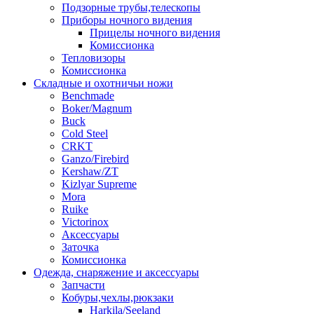
Подзорные трубы,телескопы
Приборы ночного видения
Прицелы ночного видения
Комиссионка
Тепловизоры
Комиссионка
Складные и охотничьи ножи
Benchmade
Boker/Magnum
Buck
Cold Steel
CRKT
Ganzo/Firebird
Kershaw/ZT
Kizlyar Supreme
Mora
Ruike
Victorinox
Аксессуары
Заточка
Комиссионка
Одежда, снаряжение и аксессуары
Запчасти
Кобуры,чехлы,рюкзаки
Harkila/Seeland