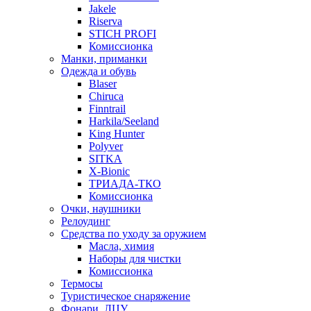
Jakele
Riserva
STICH PROFI
Комиссионка
Манки, приманки
Одежда и обувь
Blaser
Chiruca
Finntrail
Harkila/Seeland
King Hunter
Polyver
SITKA
X-Bionic
ТРИАДА-ТКО
Комиссионка
Очки, наушники
Релоудинг
Средства по уходу за оружием
Масла, химия
Наборы для чистки
Комиссионка
Термосы
Туристическое снаряжение
Фонари, ЛЦУ