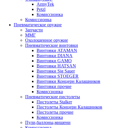
ArmyTek
Petzl
Комиссионка
Комиссионка
Пневматическое оружие
Запчасти
ММГ
Охолощенное оружие
Пневматические винтовки
Винтовки ATAMAN
Винтовки DIANA
Винтовки GAMO
Винтовки HATSAN
Винтовки Sig Sauer
Винтовки STOEGER
Винтовки Концерн Калашников
Винтовки прочие
Комиссионка
Пневматические пистолеты
Пистолеты Stalker
Пистолеты Концерн Калашников
Пистолеты прочие
Комиссионка
Пули,баллоны,мишени
Комиссионка