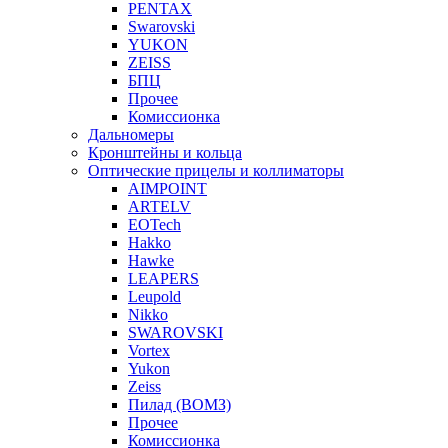
PENTAX
Swarovski
YUKON
ZEISS
БПЦ
Прочее
Комиссионка
Дальномеры
Кронштейны и кольца
Оптические прицелы и коллиматоры
AIMPOINT
ARTELV
EOTech
Hakko
Hawke
LEAPERS
Leupold
Nikko
SWAROVSKI
Vortex
Yukon
Zeiss
Пилад (ВОМЗ)
Прочее
Комиссионка