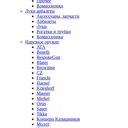
Прочее
Комиссионка
Луки,арбалеты
Аксессуары, запчасти
Арбалеты
Луки
Рогатки и трубки
Комиссионка
Нарезное оружие
ATA
Benelli
BespokeGun
Blaser
Browning
CZ
Franchi
Haenel
Krieghoff
Mauser
Merkel
Orsis
Sauer
Tikka
Кoнцеpн Kалашников
Молот