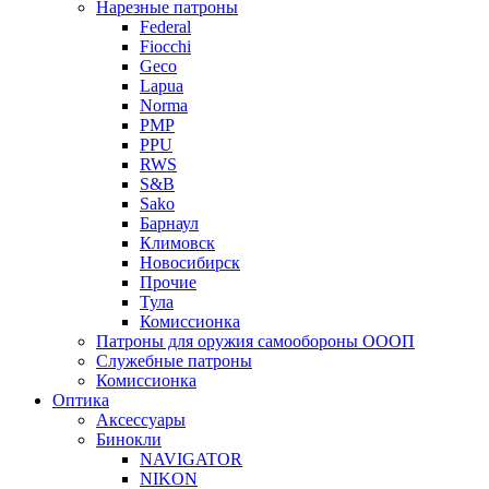
Нарезные патроны
Federal
Fiocchi
Geco
Lapua
Norma
PMP
PPU
RWS
S&B
Sako
Барнаул
Климовск
Новосибирск
Прочие
Тула
Комиссионка
Патроны для оружия самообороны ОООП
Служебные патроны
Комиссионка
Оптика
Аксессуары
Бинокли
NAVIGATOR
NIKON