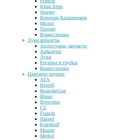
Franchi
Khan Arms
Stoeger
Концерн Калашников
Молот
Прочее
Комиссионка
Луки,арбалеты
Аксессуары, запчасти
Арбалеты
Луки
Рогатки и трубки
Комиссионка
Нарезное оружие
ATA
Benelli
BespokeGun
Blaser
Browning
CZ
Franchi
Haenel
Krieghoff
Mauser
Merkel