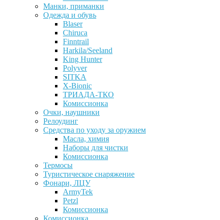
Манки, приманки
Одежда и обувь
Blaser
Chiruca
Finntrail
Harkila/Seeland
King Hunter
Polyver
SITKA
X-Bionic
ТРИАДА-ТКО
Комиссионка
Очки, наушники
Релоудинг
Средства по уходу за оружием
Масла, химия
Наборы для чистки
Комиссионка
Термосы
Туристическое снаряжение
Фонари, ЛЦУ
ArmyTek
Petzl
Комиссионка
Комиссионка