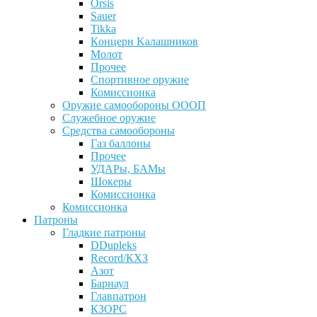
Orsis
Sauer
Tikka
Кoнцеpн Kалашников
Молот
Прочее
Спортивное оружие
Комиссионка
Оружие самообороны ОООП
Служебное оружие
Средства самообороны
Газ баллоны
Прочее
УДАРы, БАМы
Шокеры
Комиссионка
Комиссионка
Патроны
Гладкие патроны
DDupleks
Record/КХЗ
Азот
Барнаул
Главпатрон
КЗОРС