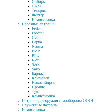
Сибирь
СКМ
Техкрим
Феттер
Комиссионка
Нарезные патроны
Federal
Fiocchi
Geco
Lapua
Norma
PMP
PPU
RWS
S&B
Sako
Барнаул
Климовск
Новосибирск
Прочие
Тула
Комиссионка
Патроны для оружия самообороны ОООП
Служебные патроны
Комиссионка