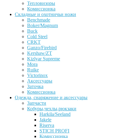
Тепловизоры
Комиссионка
Складные и охотничьи ножи
Benchmade
Boker/Magnum
Buck
Cold Steel
CRKT
Ganzo/Firebird
Kershaw/ZT
Kizlyar Supreme
Mora
Ruike
Victorinox
Аксессуары
Заточка
Комиссионка
Одежда, снаряжение и аксессуары
Запчасти
Кобуры,чехлы,рюкзаки
Harkila/Seeland
Jakele
Riserva
STICH PROFI
Комиссионка