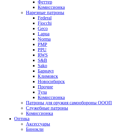
Феттер
Комиссионка
Нарезные патроны
Federal
Fiocchi
Geco
Lapua
Norma
PMP
PPU
RWS
S&B
Sako
Барнаул
Климовск
Новосибирск
Прочие
Тула
Комиссионка
Патроны для оружия самообороны ОООП
Служебные патроны
Комиссионка
Оптика
Аксессуары
Бинокли