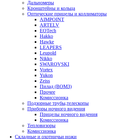
Дальномеры
Кронштейны и кольца
Оптические прицелы и коллиматоры
AIMPOINT
ARTELV
EOTech
Hakko
Hawke
LEAPERS
Leupold
Nikko
SWAROVSKI
Vortex
Yukon
Zeiss
Пилад (ВОМЗ)
Прочее
Комиссионка
Подзорные трубы,телескопы
Приборы ночного видения
Прицелы ночного видения
Комиссионка
Тепловизоры
Комиссионка
Складные и охотничьи ножи