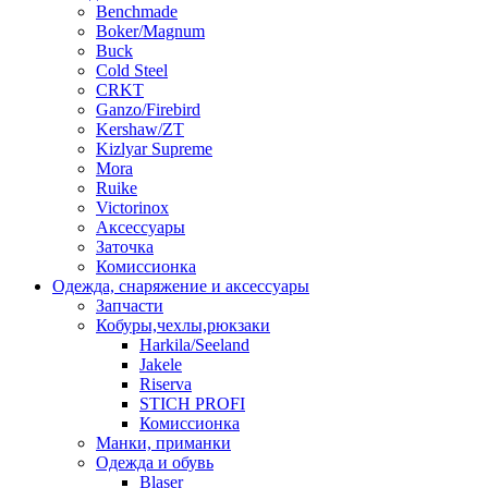
Benchmade
Boker/Magnum
Buck
Cold Steel
CRKT
Ganzo/Firebird
Kershaw/ZT
Kizlyar Supreme
Mora
Ruike
Victorinox
Аксессуары
Заточка
Комиссионка
Одежда, снаряжение и аксессуары
Запчасти
Кобуры,чехлы,рюкзаки
Harkila/Seeland
Jakele
Riserva
STICH PROFI
Комиссионка
Манки, приманки
Одежда и обувь
Blaser