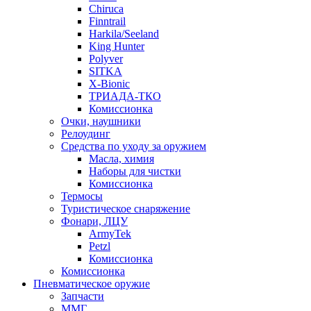
Chiruca
Finntrail
Harkila/Seeland
King Hunter
Polyver
SITKA
X-Bionic
ТРИАДА-ТКО
Комиссионка
Очки, наушники
Релоудинг
Средства по уходу за оружием
Масла, химия
Наборы для чистки
Комиссионка
Термосы
Туристическое снаряжение
Фонари, ЛЦУ
ArmyTek
Petzl
Комиссионка
Комиссионка
Пневматическое оружие
Запчасти
ММГ