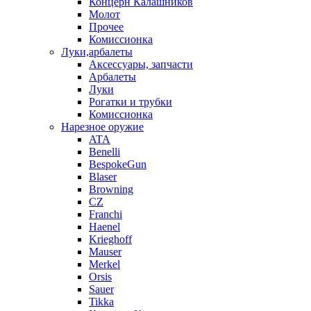
Концерн Калашников
Молот
Прочее
Комиссионка
Луки,арбалеты
Аксессуары, запчасти
Арбалеты
Луки
Рогатки и трубки
Комиссионка
Нарезное оружие
ATA
Benelli
BespokeGun
Blaser
Browning
CZ
Franchi
Haenel
Krieghoff
Mauser
Merkel
Orsis
Sauer
Tikka