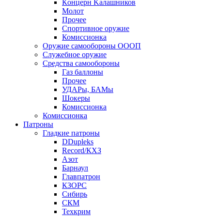
Кoнцеpн Kалашников
Молот
Прочее
Спортивное оружие
Комиссионка
Оружие самообороны ОООП
Служебное оружие
Средства самообороны
Газ баллоны
Прочее
УДАРы, БАМы
Шокеры
Комиссионка
Комиссионка
Патроны
Гладкие патроны
DDupleks
Record/КХЗ
Азот
Барнаул
Главпатрон
КЗОРС
Сибирь
СКМ
Техкрим