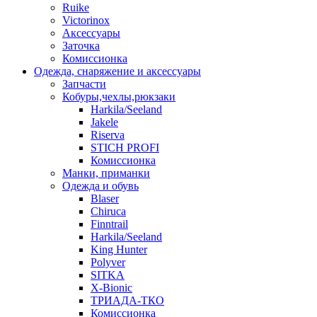
Ruike
Victorinox
Аксессуары
Заточка
Комиссионка
Одежда, снаряжение и аксессуары
Запчасти
Кобуры,чехлы,рюкзаки
Harkila/Seeland
Jakele
Riserva
STICH PROFI
Комиссионка
Манки, приманки
Одежда и обувь
Blaser
Chiruca
Finntrail
Harkila/Seeland
King Hunter
Polyver
SITKA
X-Bionic
ТРИАДА-ТКО
Комиссионка