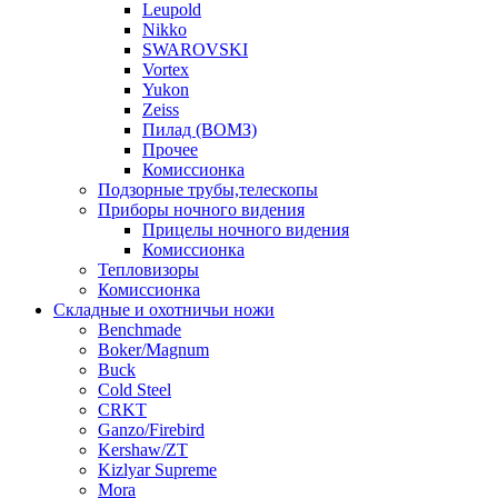
Leupold
Nikko
SWAROVSKI
Vortex
Yukon
Zeiss
Пилад (ВОМЗ)
Прочее
Комиссионка
Подзорные трубы,телескопы
Приборы ночного видения
Прицелы ночного видения
Комиссионка
Тепловизоры
Комиссионка
Складные и охотничьи ножи
Benchmade
Boker/Magnum
Buck
Cold Steel
CRKT
Ganzo/Firebird
Kershaw/ZT
Kizlyar Supreme
Mora