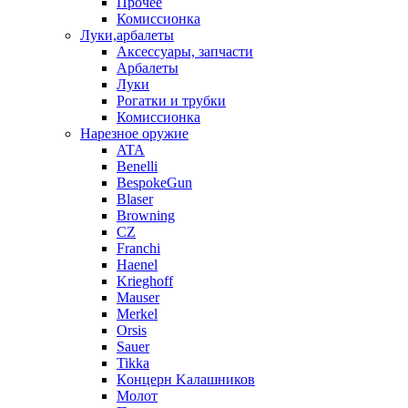
Прочее
Комиссионка
Луки,арбалеты
Аксессуары, запчасти
Арбалеты
Луки
Рогатки и трубки
Комиссионка
Нарезное оружие
ATA
Benelli
BespokeGun
Blaser
Browning
CZ
Franchi
Haenel
Krieghoff
Mauser
Merkel
Orsis
Sauer
Tikka
Кoнцеpн Kалашников
Молот