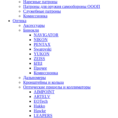
Нарезные патроны
Патроны для оружия самообороны ОООП
Служебные патроны
Комиссионка
Оптика
Аксессуары
Бинокли
NAVIGATOR
NIKON
PENTAX
Swarovski
YUKON
ZEISS
БПЦ
Прочее
Комиссионка
Дальномеры
Кронштейны и кольца
Оптические прицелы и коллиматоры
AIMPOINT
ARTELV
EOTech
Hakko
Hawke
LEAPERS