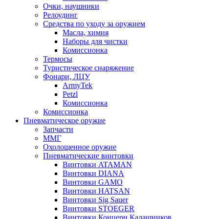
Очки, наушники
Релоудинг
Средства по уходу за оружием
Масла, химия
Наборы для чистки
Комиссионка
Термосы
Туристическое снаряжение
Фонари, ЛЦУ
ArmyTek
Petzl
Комиссионка
Комиссионка
Пневматическое оружие
Запчасти
ММГ
Охолощенное оружие
Пневматические винтовки
Винтовки ATAMAN
Винтовки DIANA
Винтовки GAMO
Винтовки HATSAN
Винтовки Sig Sauer
Винтовки STOEGER
Винтовки Концерн Калашников