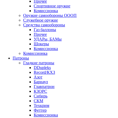
Прочее
Спортивное оружие
Комиссионка
Оружие самообороны ОООП
Служебное оружие
Средства самообороны
Газ баллоны
Прочее
УДАРы, БАМы
Шокеры
Комиссионка
Комиссионка
Патроны
Гладкие патроны
DDupleks
Record/КХЗ
Азот
Барнаул
Главпатрон
КЗОРС
Сибирь
СКМ
Техкрим
Феттер
Комиссионка