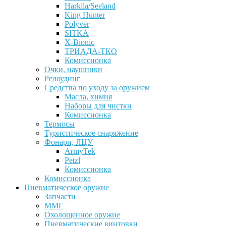
Harkila/Seeland
King Hunter
Polyver
SITKA
X-Bionic
ТРИАДА-ТКО
Комиссионка
Очки, наушники
Релоудинг
Средства по уходу за оружием
Масла, химия
Наборы для чистки
Комиссионка
Термосы
Туристическое снаряжение
Фонари, ЛЦУ
ArmyTek
Petzl
Комиссионка
Комиссионка
Пневматическое оружие
Запчасти
ММГ
Охолощенное оружие
Пневматические винтовки