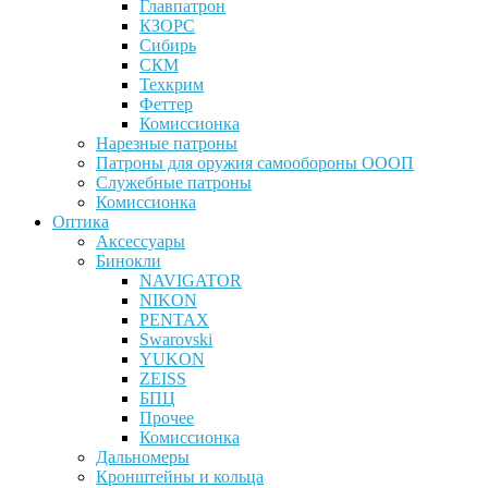
Главпатрон
КЗОРС
Сибирь
СКМ
Техкрим
Феттер
Комиссионка
Нарезные патроны
Патроны для оружия самообороны ОООП
Служебные патроны
Комиссионка
Оптика
Аксессуары
Бинокли
NAVIGATOR
NIKON
PENTAX
Swarovski
YUKON
ZEISS
БПЦ
Прочее
Комиссионка
Дальномеры
Кронштейны и кольца