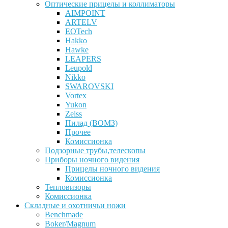
Оптические прицелы и коллиматоры
AIMPOINT
ARTELV
EOTech
Hakko
Hawke
LEAPERS
Leupold
Nikko
SWAROVSKI
Vortex
Yukon
Zeiss
Пилад (ВОМЗ)
Прочее
Комиссионка
Подзорные трубы,телескопы
Приборы ночного видения
Прицелы ночного видения
Комиссионка
Тепловизоры
Комиссионка
Складные и охотничьи ножи
Benchmade
Boker/Magnum