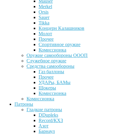
Mauser
Merkel
Orsis
Sauer
Tikka
Кoнцеpн Kалашников
Молот
Прочее
Спортивное оружие
Комиссионка
Оружие самообороны ОООП
Служебное оружие
Средства самообороны
Газ баллоны
Прочее
УДАРы, БАМы
Шокеры
Комиссионка
Комиссионка
Патроны
Гладкие патроны
DDupleks
Record/КХЗ
Азот
Барнаул