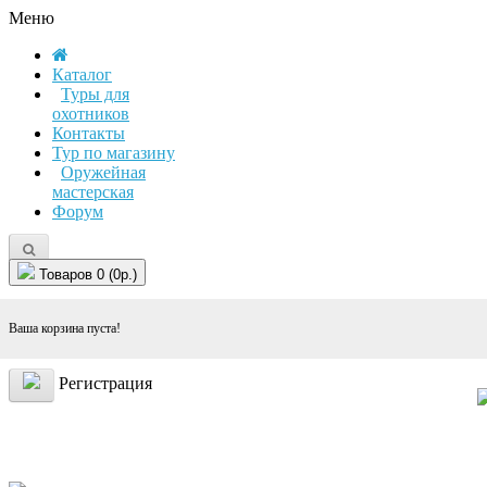
Меню
Каталог
Туры для
охотников
Контакты
Тур по магазину
Оружейная
мастерская
Форум
Товаров 0 (0р.)
Ваша корзина пуста!
Регистрация