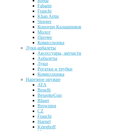
Breda
Fabarm
Franchi
Khan Arms
Stoeger
Концерн Калашников
Молот
Прочее
Комиссионка
Луки,арбалеты
Аксессуары, запчасти
Арбалеты
Луки
Рогатки и трубки
Комиссионка
Нарезное оружие
ATA
Benelli
BespokeGun
Blaser
Browning
CZ
Franchi
Haenel
Krieghoff