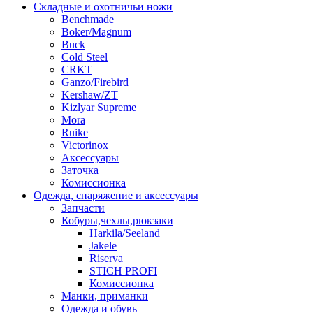
Складные и охотничьи ножи
Benchmade
Boker/Magnum
Buck
Cold Steel
CRKT
Ganzo/Firebird
Kershaw/ZT
Kizlyar Supreme
Mora
Ruike
Victorinox
Аксессуары
Заточка
Комиссионка
Одежда, снаряжение и аксессуары
Запчасти
Кобуры,чехлы,рюкзаки
Harkila/Seeland
Jakele
Riserva
STICH PROFI
Комиссионка
Манки, приманки
Одежда и обувь