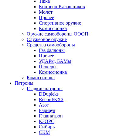
Tikka
Кoнцеpн Kалашников
Молот
Прочее
Спортивное оружие
Комиссионка
Оружие самообороны ОООП
Служебное оружие
Средства самообороны
Газ баллоны
Прочее
УДАРы, БАМы
Шокеры
Комиссионка
Комиссионка
Патроны
Гладкие патроны
DDupleks
Record/КХЗ
Азот
Барнаул
Главпатрон
КЗОРС
Сибирь
СКМ