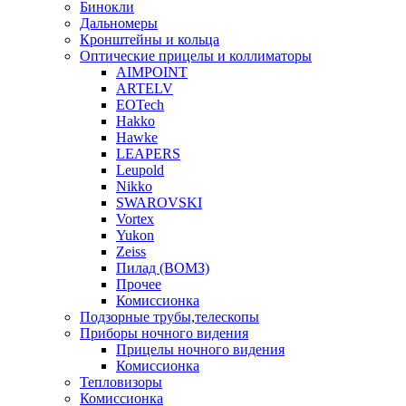
Бинокли
Дальномеры
Кронштейны и кольца
Оптические прицелы и коллиматоры
AIMPOINT
ARTELV
EOTech
Hakko
Hawke
LEAPERS
Leupold
Nikko
SWAROVSKI
Vortex
Yukon
Zeiss
Пилад (ВОМЗ)
Прочее
Комиссионка
Подзорные трубы,телескопы
Приборы ночного видения
Прицелы ночного видения
Комиссионка
Тепловизоры
Комиссионка