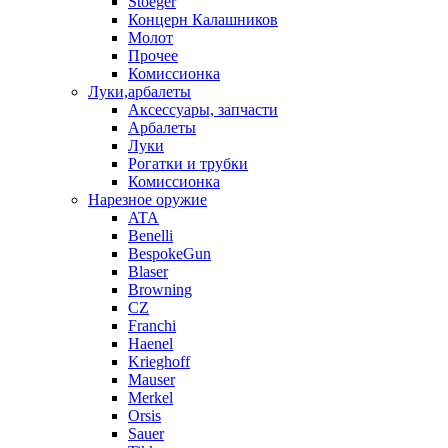
Stoeger
Концерн Калашников
Молот
Прочее
Комиссионка
Луки,арбалеты
Аксессуары, запчасти
Арбалеты
Луки
Рогатки и трубки
Комиссионка
Нарезное оружие
ATA
Benelli
BespokeGun
Blaser
Browning
CZ
Franchi
Haenel
Krieghoff
Mauser
Merkel
Orsis
Sauer