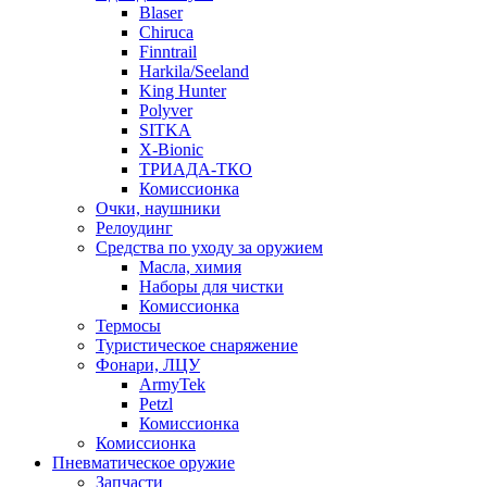
Blaser
Chiruca
Finntrail
Harkila/Seeland
King Hunter
Polyver
SITKA
X-Bionic
ТРИАДА-ТКО
Комиссионка
Очки, наушники
Релоудинг
Средства по уходу за оружием
Масла, химия
Наборы для чистки
Комиссионка
Термосы
Туристическое снаряжение
Фонари, ЛЦУ
ArmyTek
Petzl
Комиссионка
Комиссионка
Пневматическое оружие
Запчасти