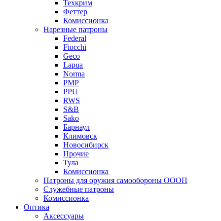
Техкрим
Феттер
Комиссионка
Нарезные патроны
Federal
Fiocchi
Geco
Lapua
Norma
PMP
PPU
RWS
S&B
Sako
Барнаул
Климовск
Новосибирск
Прочие
Тула
Комиссионка
Патроны для оружия самообороны ОООП
Служебные патроны
Комиссионка
Оптика
Аксессуары