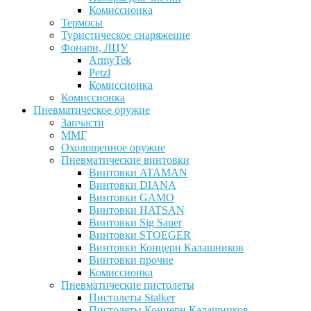
Комиссионка
Термосы
Туристическое снаряжение
Фонари, ЛЦУ
ArmyTek
Petzl
Комиссионка
Комиссионка
Пневматическое оружие
Запчасти
ММГ
Охолощенное оружие
Пневматические винтовки
Винтовки ATAMAN
Винтовки DIANA
Винтовки GAMO
Винтовки HATSAN
Винтовки Sig Sauer
Винтовки STOEGER
Винтовки Концерн Калашников
Винтовки прочие
Комиссионка
Пневматические пистолеты
Пистолеты Stalker
Пистолеты Концерн Калашников