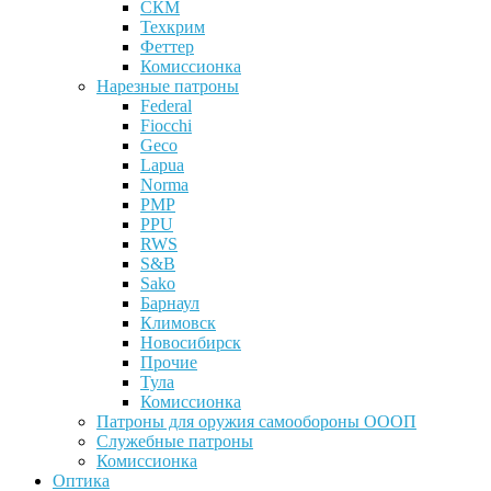
СКМ
Техкрим
Феттер
Комиссионка
Нарезные патроны
Federal
Fiocchi
Geco
Lapua
Norma
PMP
PPU
RWS
S&B
Sako
Барнаул
Климовск
Новосибирск
Прочие
Тула
Комиссионка
Патроны для оружия самообороны ОООП
Служебные патроны
Комиссионка
Оптика