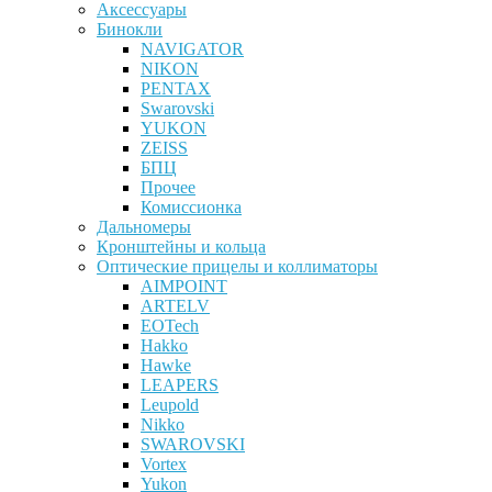
Аксессуары
Бинокли
NAVIGATOR
NIKON
PENTAX
Swarovski
YUKON
ZEISS
БПЦ
Прочее
Комиссионка
Дальномеры
Кронштейны и кольца
Оптические прицелы и коллиматоры
AIMPOINT
ARTELV
EOTech
Hakko
Hawke
LEAPERS
Leupold
Nikko
SWAROVSKI
Vortex
Yukon