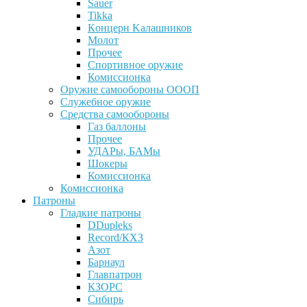
Sauer
Tikka
Кoнцеpн Kалашников
Молот
Прочее
Спортивное оружие
Комиссионка
Оружие самообороны ОООП
Служебное оружие
Средства самообороны
Газ баллоны
Прочее
УДАРы, БАМы
Шокеры
Комиссионка
Комиссионка
Патроны
Гладкие патроны
DDupleks
Record/КХЗ
Азот
Барнаул
Главпатрон
КЗОРС
Сибирь