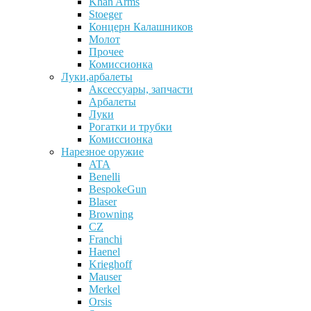
Khan Arms
Stoeger
Концерн Калашников
Молот
Прочее
Комиссионка
Луки,арбалеты
Аксессуары, запчасти
Арбалеты
Луки
Рогатки и трубки
Комиссионка
Нарезное оружие
ATA
Benelli
BespokeGun
Blaser
Browning
CZ
Franchi
Haenel
Krieghoff
Mauser
Merkel
Orsis