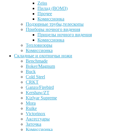
Zeiss
Пилад (ВОМЗ)
Прочее
Комиссионка
Подзорные трубы,телескопы
Приборы ночного видения
Прицелы ночного видения
Комиссионка
Тепловизоры
Комиссионка
Складные и охотничьи ножи
Benchmade
Boker/Magnum
Buck
Cold Steel
CRKT
Ganzo/Firebird
Kershaw/ZT
Kizlyar Supreme
Mora
Ruike
Victorinox
Аксессуары
Заточка
Комиссионка