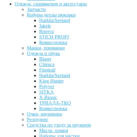
Одежда, снаряжение и аксессуары
Запчасти
Кобуры,чехлы,рюкзаки
Harkila/Seeland
Jakele
Riserva
STICH PROFI
Комиссионка
Манки, приманки
Одежда и обувь
Blaser
Chiruca
Finntrail
Harkila/Seeland
King Hunter
Polyver
SITKA
X-Bionic
ТРИАДА-ТКО
Комиссионка
Очки, наушники
Релоудинг
Средства по уходу за оружием
Масла, химия
Наборы для чистки