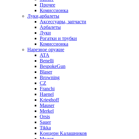
Прочее
Комиссионка
Луки,арбалеты
Аксессуары, запчасти
Арбалеты
Луки
Рогатки и трубки
Комиссионка
Нарезное оружие
ATA
Benelli
BespokeGun
Blaser
Browning
CZ
Franchi
Haenel
Krieghoff
Mauser
Merkel
Orsis
Sauer
Tikka
Кoнцеpн Kалашников
Молот