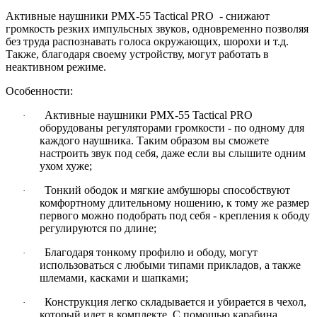
Активные наушники PMX-55 Tactical PRO - снижают
громкость резких импульсных звуков, одновременно позволяя
без труда распознавать голоса окружающих, шорохи и т.д.
Также, благодаря своему устройству, могут работать в
неактивном режиме.
Особенности:
Активные наушники PMX-55 Tactical PRO
·
оборудованы регуляторами громкости - по одному для
каждого наушника. Таким образом вы сможете
настроить звук под себя, даже если вы слышите одним
ухом хуже;
Тонкий ободок и мягкие амбушюры способствуют
·
комфортному длительному ношению, к тому же размер
первого можно подобрать под себя - крепления к ободу
регулируются по длине;
Благодаря тонкому профилю и ободу, могут
·
использоваться с любыми типами прикладов, а также
шлемами, касками и шапками;
Конструкция легко складывается и убирается в чехол,
·
который идет в комплекте. С помощью карабина,