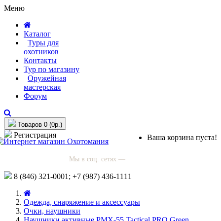
Меню
Каталог
Туры для
охотников
Контакты
Тур по магазину
Оружейная
мастерская
Форум
Товаров 0 (0р.)
Регистрация
Ваша корзина пуста!
Мы в соц. сетях —
8 (846)
321-0001;
+7 (987)
436-1111
Одежда, снаряжение и аксессуары
Очки, наушники
Наушники активные PMX-55 Tactical PRO Green