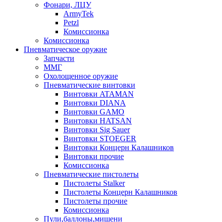
Фонари, ЛЦУ
ArmyTek
Petzl
Комиссионка
Комиссионка
Пневматическое оружие
Запчасти
ММГ
Охолощенное оружие
Пневматические винтовки
Винтовки ATAMAN
Винтовки DIANA
Винтовки GAMO
Винтовки HATSAN
Винтовки Sig Sauer
Винтовки STOEGER
Винтовки Концерн Калашников
Винтовки прочие
Комиссионка
Пневматические пистолеты
Пистолеты Stalker
Пистолеты Концерн Калашников
Пистолеты прочие
Комиссионка
Пули,баллоны,мишени