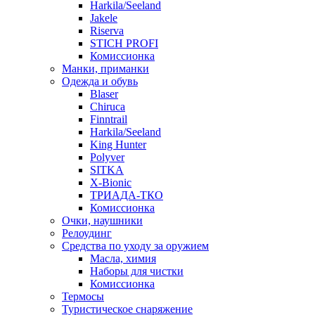
Harkila/Seeland
Jakele
Riserva
STICH PROFI
Комиссионка
Манки, приманки
Одежда и обувь
Blaser
Chiruca
Finntrail
Harkila/Seeland
King Hunter
Polyver
SITKA
X-Bionic
ТРИАДА-ТКО
Комиссионка
Очки, наушники
Релоудинг
Средства по уходу за оружием
Масла, химия
Наборы для чистки
Комиссионка
Термосы
Туристическое снаряжение