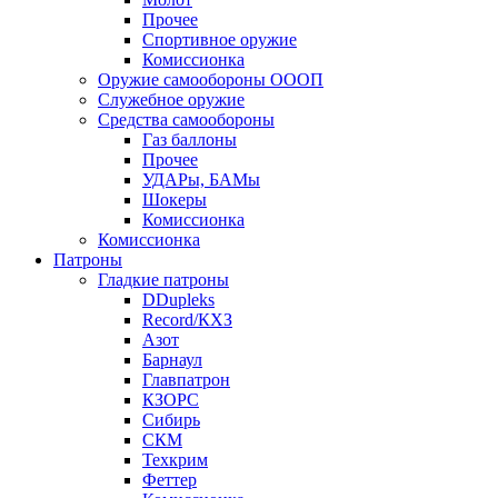
Прочее
Спортивное оружие
Комиссионка
Оружие самообороны ОООП
Служебное оружие
Средства самообороны
Газ баллоны
Прочее
УДАРы, БАМы
Шокеры
Комиссионка
Комиссионка
Патроны
Гладкие патроны
DDupleks
Record/КХЗ
Азот
Барнаул
Главпатрон
КЗОРС
Сибирь
СКМ
Техкрим
Феттер