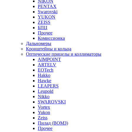
NIKON
PENTAX
Swarovski
YUKON
ZEISS
БПЦ
Прочее
Комиссионка
Дальномеры
Кронштейны и кольца
Оптические прицелы и коллиматоры
AIMPOINT
ARTELV
EOTech
Hakko
Hawke
LEAPERS
Leupold
Nikko
SWAROVSKI
Vortex
Yukon
Zeiss
Пилад (ВОМЗ)
Прочее