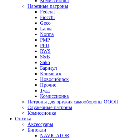
Комиссионка
Нарезные патроны
Federal
Fiocchi
Geco
Lapua
Norma
PMP
PPU
RWS
S&B
Sako
Барнаул
Климовск
Новосибирск
Прочие
Тула
Комиссионка
Патроны для оружия самообороны ОООП
Служебные патроны
Комиссионка
Оптика
Аксессуары
Бинокли
NAVIGATOR