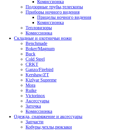
Комиссионка
Подзорные трубы,телескопы
Приборы ночного видения
Прицелы ночного видения
Комиссионка
Тепловизоры
Комиссионка
Складные и охотничьи ножи
Benchmade
Boker/Magnum
Buck
Cold Steel
CRKT
Ganzo/Firebird
Kershaw/ZT
Kizlyar Supreme
Mora
Ruike
Victorinox
Аксессуары
Заточка
Комиссионка
Одежда, снаряжение и аксессуары
Запчасти
Кобуры,чехлы,рюкзаки