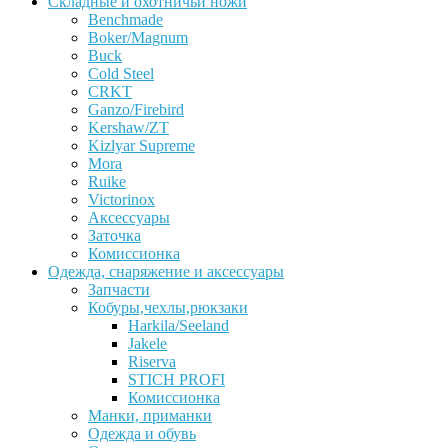
Складные и охотничьи ножи
Benchmade
Boker/Magnum
Buck
Cold Steel
CRKT
Ganzo/Firebird
Kershaw/ZT
Kizlyar Supreme
Mora
Ruike
Victorinox
Аксессуары
Заточка
Комиссионка
Одежда, снаряжение и аксессуары
Запчасти
Кобуры,чехлы,рюкзаки
Harkila/Seeland
Jakele
Riserva
STICH PROFI
Комиссионка
Манки, приманки
Одежда и обувь