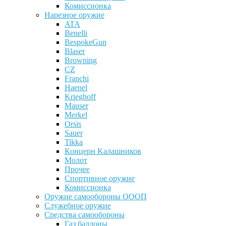
Комиссионка
Нарезное оружие
ATA
Benelli
BespokeGun
Blaser
Browning
CZ
Franchi
Haenel
Krieghoff
Mauser
Merkel
Orsis
Sauer
Tikka
Кoнцеpн Kалашников
Молот
Прочее
Спортивное оружие
Комиссионка
Оружие самообороны ОООП
Служебное оружие
Средства самообороны
Газ баллоны