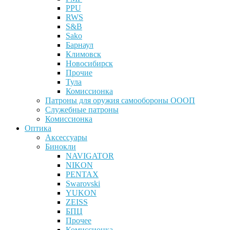
PPU
RWS
S&B
Sako
Барнаул
Климовск
Новосибирск
Прочие
Тула
Комиссионка
Патроны для оружия самообороны ОООП
Служебные патроны
Комиссионка
Оптика
Аксессуары
Бинокли
NAVIGATOR
NIKON
PENTAX
Swarovski
YUKON
ZEISS
БПЦ
Прочее
Комиссионка