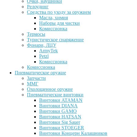
Очки, наушники
Релоудинг
Средства по уходу за оружием
Масла, химия
Наборы для чистки
Комиссионка
Термосы
Туристическое снаряжение
Фонари, ЛЦУ
ArmyTek
Petzl
Комиссионка
Комиссионка
Пневматическое оружие
Запчасти
ММГ
Охолощенное оружие
Пневматические винтовки
Винтовки ATAMAN
Винтовки DIANA
Винтовки GAMO
Винтовки HATSAN
Винтовки Sig Sauer
Винтовки STOEGER
Винтовки Концерн Калашников