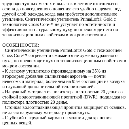
труднодоступных местах и вылазок в лес вне охотничьего
сезона до повседневного ношения; его удобно надевать под
другой слой одежды, когда вам требуется дополнительное
утепление. Синтетический утеплитель PrimaLoft® Gold с
технологией Cross Core™ не уступает по эстетичности и
эффективности натуральному пуху, но превосходит его по
теплоизоляционным свойствам в мокром состоянии.
ОСОБЕННОСТИ:
- Синтетический утеплитель PrimaLoft® Gold с технологией
Cross Core™ согревает и сжимается не хуже натурального
пуха, но превосходит пух по теплоизоляционным свойствам в
мокром состоянии.
- К легкому утеплителю (произведенному на 35% из
вторсырья) добавлен силикатный аэрогель — почти
невесомый материал, более чем на 95% состоящий из воздуха
и служащий дополнительной теплоизоляцией.
- Наружный материал из полиэстера плотностью 20 денье со
стойкой водоотталкивающей пропиткой (DWR), подкладка из
полиэстера плотностью 20 денье.
- Стойкая водоотталкивающая пропитка защищает от осадков,
не давая наружному материалу промокнуть.
- Глубокий нагрудный карман на молнии для хранения
ценных вещей.