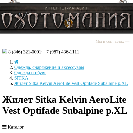
Мы в соц. сетях —
8 (846)
321-0001;
+7 (987)
436-1111
Одежда, снаряжение и аксессуары
Одежда и обувь
SITKA
Жилет Sitka Kelvin AeroLite Vest Optifade Subalpine р.XL
Жилет Sitka Kelvin AeroLite
Vest Optifade Subalpine р.XL
Каталог