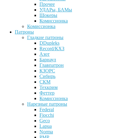
Прочее
УДАРы, БАМы
Шокеры
Комиссионка
Комиссионка
Патроны
Гладкие патроны
DDupleks
Record/КХЗ
Азот
Барнаул
Главпатрон
КЗОРС
Сибирь
СКМ
Техкрим
Феттер
Комиссионка
Нарезные патроны
Federal
Fiocchi
Geco
Lapua
Norma
PMP