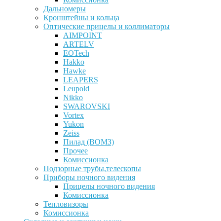
Дальномеры
Кронштейны и кольца
Оптические прицелы и коллиматоры
AIMPOINT
ARTELV
EOTech
Hakko
Hawke
LEAPERS
Leupold
Nikko
SWAROVSKI
Vortex
Yukon
Zeiss
Пилад (ВОМЗ)
Прочее
Комиссионка
Подзорные трубы,телескопы
Приборы ночного видения
Прицелы ночного видения
Комиссионка
Тепловизоры
Комиссионка