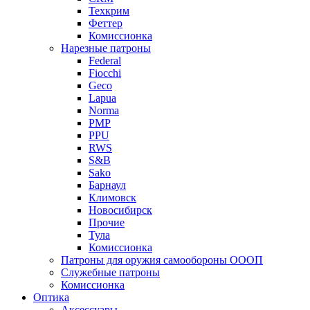
Техкрим
Феттер
Комиссионка
Нарезные патроны
Federal
Fiocchi
Geco
Lapua
Norma
PMP
PPU
RWS
S&B
Sako
Барнаул
Климовск
Новосибирск
Прочие
Тула
Комиссионка
Патроны для оружия самообороны ОООП
Служебные патроны
Комиссионка
Оптика
Аксессуары