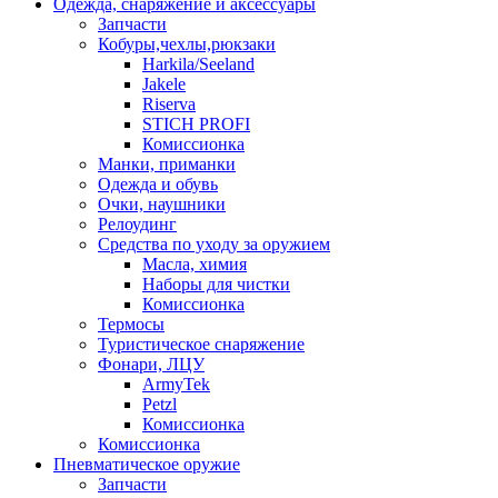
Одежда, снаряжение и аксессуары
Запчасти
Кобуры,чехлы,рюкзаки
Harkila/Seeland
Jakele
Riserva
STICH PROFI
Комиссионка
Манки, приманки
Одежда и обувь
Очки, наушники
Релоудинг
Средства по уходу за оружием
Масла, химия
Наборы для чистки
Комиссионка
Термосы
Туристическое снаряжение
Фонари, ЛЦУ
ArmyTek
Petzl
Комиссионка
Комиссионка
Пневматическое оружие
Запчасти