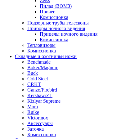
Zeiss
Пилад (ВОМЗ)
Прочее
Комиссионка
Подзорные трубы,телескопы
Приборы ночного видения
Прицелы ночного видения
Комиссионка
Тепловизоры
Комиссионка
Складные и охотничьи ножи
Benchmade
Boker/Magnum
Buck
Cold Steel
CRKT
Ganzo/Firebird
Kershaw/ZT
Kizlyar Supreme
Mora
Ruike
Victorinox
Аксессуары
Заточка
Комиссионка