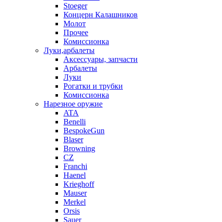
Stoeger
Концерн Калашников
Молот
Прочее
Комиссионка
Луки,арбалеты
Аксессуары, запчасти
Арбалеты
Луки
Рогатки и трубки
Комиссионка
Нарезное оружие
ATA
Benelli
BespokeGun
Blaser
Browning
CZ
Franchi
Haenel
Krieghoff
Mauser
Merkel
Orsis
Sauer