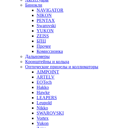
Бинокли
NAVIGATOR
NIKON
PENTAX
Swarovski
YUKON
ZEISS
БПЦ
Прочее
Комиссионка
Дальномеры
Кронштейны и кольца
Оптические прицелы и коллиматоры
AIMPOINT
ARTELV
EOTech
Hakko
Hawke
LEAPERS
Leupold
Nikko
SWAROVSKI
Vortex
Yukon