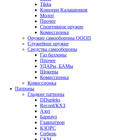
Tikka
Кoнцеpн Kалашников
Молот
Прочее
Спортивное оружие
Комиссионка
Оружие самообороны ОООП
Служебное оружие
Средства самообороны
Газ баллоны
Прочее
УДАРы, БАМы
Шокеры
Комиссионка
Комиссионка
Патроны
Гладкие патроны
DDupleks
Record/КХЗ
Азот
Барнаул
Главпатрон
КЗОРС
Сибирь
СКМ