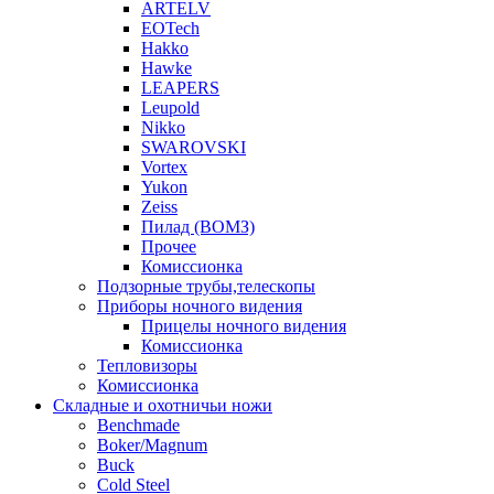
ARTELV
EOTech
Hakko
Hawke
LEAPERS
Leupold
Nikko
SWAROVSKI
Vortex
Yukon
Zeiss
Пилад (ВОМЗ)
Прочее
Комиссионка
Подзорные трубы,телескопы
Приборы ночного видения
Прицелы ночного видения
Комиссионка
Тепловизоры
Комиссионка
Складные и охотничьи ножи
Benchmade
Boker/Magnum
Buck
Cold Steel