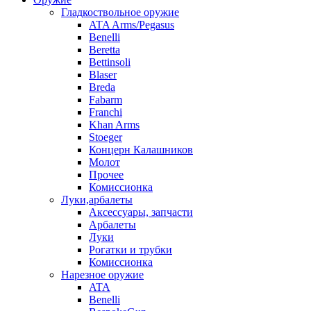
Гладкоствольное оружие
ATA Arms/Pegasus
Benelli
Beretta
Bettinsoli
Blaser
Breda
Fabarm
Franchi
Khan Arms
Stoeger
Концерн Калашников
Молот
Прочее
Комиссионка
Луки,арбалеты
Аксессуары, запчасти
Арбалеты
Луки
Рогатки и трубки
Комиссионка
Нарезное оружие
ATA
Benelli