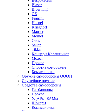
BespokeGun
Blaser
Browning
CZ
Franchi
Haenel
Krieghoff
Mauser
Merkel
Orsis
Sauer
Tikka
Кoнцеpн Kалашников
Молот
Прочее
Спортивное оружие
Комиссионка
Оружие самообороны ОООП
Служебное оружие
Средства самообороны
Газ баллоны
Прочее
УДАРы, БАМы
Шокеры
Комиссионка