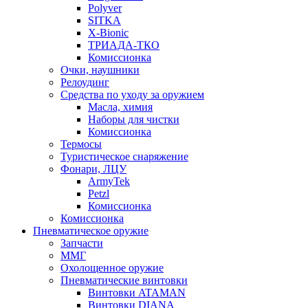
Polyver
SITKA
X-Bionic
ТРИАДА-ТКО
Комиссионка
Очки, наушники
Релоудинг
Средства по уходу за оружием
Масла, химия
Наборы для чистки
Комиссионка
Термосы
Туристическое снаряжение
Фонари, ЛЦУ
ArmyTek
Petzl
Комиссионка
Комиссионка
Пневматическое оружие
Запчасти
ММГ
Охолощенное оружие
Пневматические винтовки
Винтовки ATAMAN
Винтовки DIANA