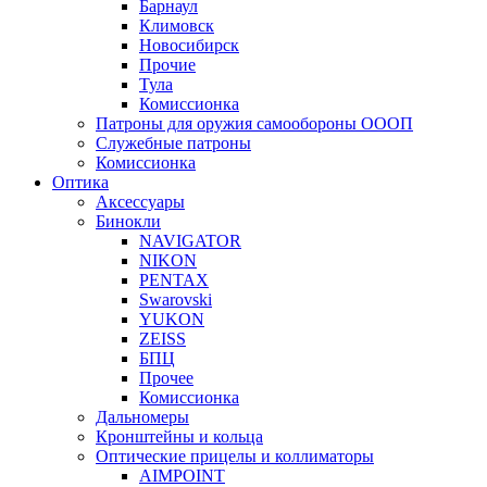
Барнаул
Климовск
Новосибирск
Прочие
Тула
Комиссионка
Патроны для оружия самообороны ОООП
Служебные патроны
Комиссионка
Оптика
Аксессуары
Бинокли
NAVIGATOR
NIKON
PENTAX
Swarovski
YUKON
ZEISS
БПЦ
Прочее
Комиссионка
Дальномеры
Кронштейны и кольца
Оптические прицелы и коллиматоры
AIMPOINT