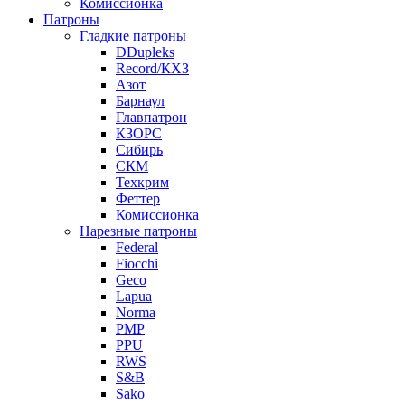
Комиссионка
Патроны
Гладкие патроны
DDupleks
Record/КХЗ
Азот
Барнаул
Главпатрон
КЗОРС
Сибирь
СКМ
Техкрим
Феттер
Комиссионка
Нарезные патроны
Federal
Fiocchi
Geco
Lapua
Norma
PMP
PPU
RWS
S&B
Sako