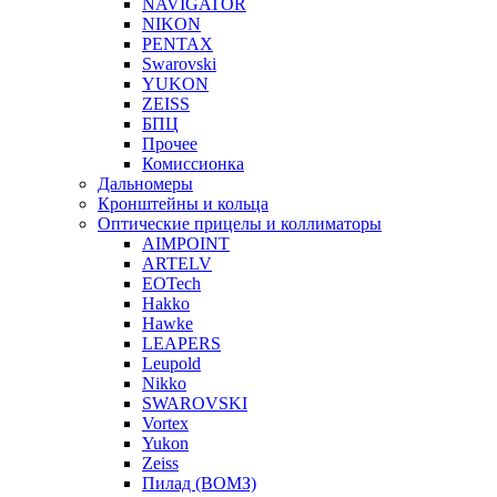
NAVIGATOR
NIKON
PENTAX
Swarovski
YUKON
ZEISS
БПЦ
Прочее
Комиссионка
Дальномеры
Кронштейны и кольца
Оптические прицелы и коллиматоры
AIMPOINT
ARTELV
EOTech
Hakko
Hawke
LEAPERS
Leupold
Nikko
SWAROVSKI
Vortex
Yukon
Zeiss
Пилад (ВОМЗ)