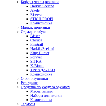
Кобуры,чехлы,рюкзаки
Harkila/Seeland
Jakele
Riserva
STICH PROFI
Комиссионка
Манки, приманки
Одежда и обувь
Blaser
Chiruca
Finntrail
Harkila/Seeland
King Hunter
Polyver
SITKA
X-Bionic
ТРИАДА-ТКО
Комиссионка
Очки, наушники
Релоудинг
Средства по уходу за оружием
Масла, химия
Наборы для чистки
Комиссионка
Термосы