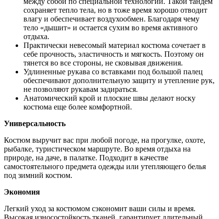
между собой по специальной технологии. Такой тандем
сохраняет тепло тела, но в тоже время хорошо отводит
влагу и обеспечивает воздухообмен. Благодаря чему
тело «дышит» и остается сухим во время активного
отдыха.
Практически невесомый материал костюма сочетает в
себе прочность, эластичность и мягкость. Поэтому он
тянется во все стороны, не сковывая движения.
Удлиненные рукава со вставками под большой палец
обеспечивают дополнительную защиту и утепление рук,
не позволяют рукавам задираться.
Анатомический крой и плоские швы делают носку
костюма еще более комфортной.
Универсальность
Костюм выручит вас при любой погоде, на прогулке, охоте,
рыбалке, туристическом маршруте. Во время отдыха на
природе, на даче, в палатке. Подходит в качестве
самостоятельного предмета одежды или утепляющего белья
под зимний костюм.
Экономия
Легкий уход за костюмом сэкономит ваши силы и время.
Высокая износостойкость тканей, гарантирует длительный