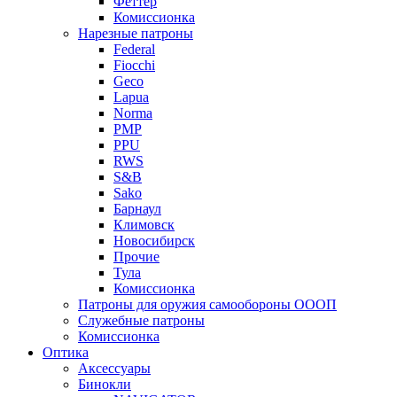
Феттер
Комиссионка
Нарезные патроны
Federal
Fiocchi
Geco
Lapua
Norma
PMP
PPU
RWS
S&B
Sako
Барнаул
Климовск
Новосибирск
Прочие
Тула
Комиссионка
Патроны для оружия самообороны ОООП
Служебные патроны
Комиссионка
Оптика
Аксессуары
Бинокли