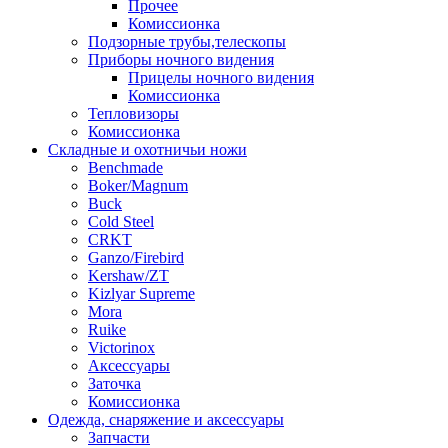
Прочее
Комиссионка
Подзорные трубы,телескопы
Приборы ночного видения
Прицелы ночного видения
Комиссионка
Тепловизоры
Комиссионка
Складные и охотничьи ножи
Benchmade
Boker/Magnum
Buck
Cold Steel
CRKT
Ganzo/Firebird
Kershaw/ZT
Kizlyar Supreme
Mora
Ruike
Victorinox
Аксессуары
Заточка
Комиссионка
Одежда, снаряжение и аксессуары
Запчасти