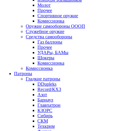
Молот
Прочее
Спортивное оружие
Комиссионка
Оружие самообороны ОООП
Служебное оружие
Средства самообороны
Газ баллоны
Прочее
УДАРы, БАМы
Шокеры
Комиссионка
Комиссионка
Патроны
Гладкие патроны
DDupleks
Record/КХЗ
Азот
Барнаул
Главпатрон
КЗОРС
Сибирь
СКМ
Техкрим