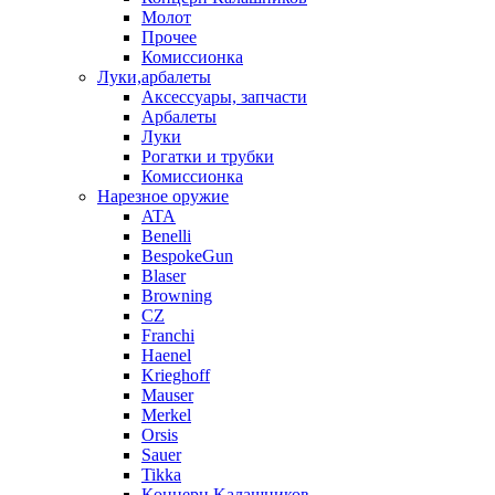
Молот
Прочее
Комиссионка
Луки,арбалеты
Аксессуары, запчасти
Арбалеты
Луки
Рогатки и трубки
Комиссионка
Нарезное оружие
ATA
Benelli
BespokeGun
Blaser
Browning
CZ
Franchi
Haenel
Krieghoff
Mauser
Merkel
Orsis
Sauer
Tikka
Кoнцеpн Kалашников