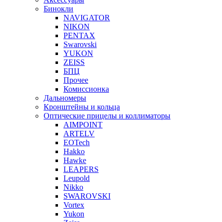
Бинокли
NAVIGATOR
NIKON
PENTAX
Swarovski
YUKON
ZEISS
БПЦ
Прочее
Комиссионка
Дальномеры
Кронштейны и кольца
Оптические прицелы и коллиматоры
AIMPOINT
ARTELV
EOTech
Hakko
Hawke
LEAPERS
Leupold
Nikko
SWAROVSKI
Vortex
Yukon