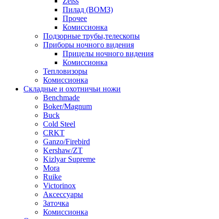
Zeiss
Пилад (ВОМЗ)
Прочее
Комиссионка
Подзорные трубы,телескопы
Приборы ночного видения
Прицелы ночного видения
Комиссионка
Тепловизоры
Комиссионка
Складные и охотничьи ножи
Benchmade
Boker/Magnum
Buck
Cold Steel
CRKT
Ganzo/Firebird
Kershaw/ZT
Kizlyar Supreme
Mora
Ruike
Victorinox
Аксессуары
Заточка
Комиссионка