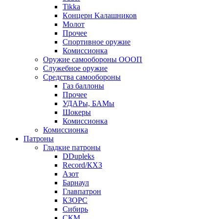
Tikka
Кoнцеpн Kалашников
Молот
Прочее
Спортивное оружие
Комиссионка
Оружие самообороны ОООП
Служебное оружие
Средства самообороны
Газ баллоны
Прочее
УДАРы, БАМы
Шокеры
Комиссионка
Комиссионка
Патроны
Гладкие патроны
DDupleks
Record/КХЗ
Азот
Барнаул
Главпатрон
КЗОРС
Сибирь
СКМ