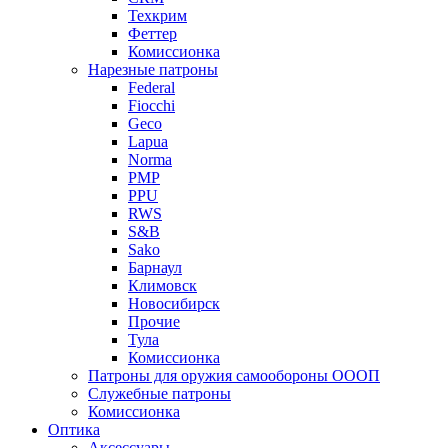
Техкрим
Феттер
Комиссионка
Нарезные патроны
Federal
Fiocchi
Geco
Lapua
Norma
PMP
PPU
RWS
S&B
Sako
Барнаул
Климовск
Новосибирск
Прочие
Тула
Комиссионка
Патроны для оружия самообороны ОООП
Служебные патроны
Комиссионка
Оптика
Аксессуары