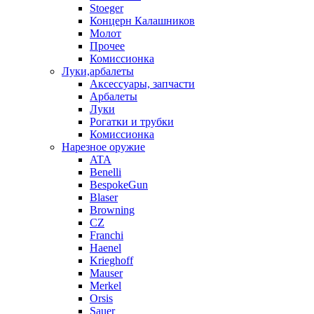
Stoeger
Концерн Калашников
Молот
Прочее
Комиссионка
Луки,арбалеты
Аксессуары, запчасти
Арбалеты
Луки
Рогатки и трубки
Комиссионка
Нарезное оружие
ATA
Benelli
BespokeGun
Blaser
Browning
CZ
Franchi
Haenel
Krieghoff
Mauser
Merkel
Orsis
Sauer