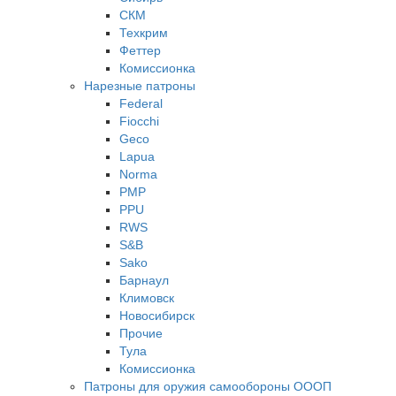
СКМ
Техкрим
Феттер
Комиссионка
Нарезные патроны
Federal
Fiocchi
Geco
Lapua
Norma
PMP
PPU
RWS
S&B
Sako
Барнаул
Климовск
Новосибирск
Прочие
Тула
Комиссионка
Патроны для оружия самообороны ОООП