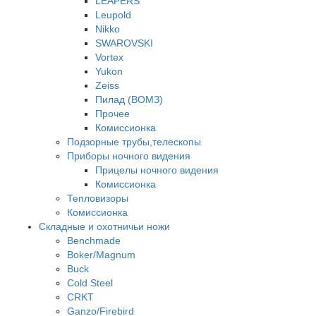
LEAPERS
Leupold
Nikko
SWAROVSKI
Vortex
Yukon
Zeiss
Пилад (ВОМЗ)
Прочее
Комиссионка
Подзорные трубы,телескопы
Приборы ночного видения
Прицелы ночного видения
Комиссионка
Тепловизоры
Комиссионка
Складные и охотничьи ножи
Benchmade
Boker/Magnum
Buck
Cold Steel
CRKT
Ganzo/Firebird