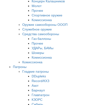
Кoнцеpн Kалашников
Молот
Прочее
Спортивное оружие
Комиссионка
Оружие самообороны ОООП
Служебное оружие
Средства самообороны
Газ баллоны
Прочее
УДАРы, БАМы
Шокеры
Комиссионка
Комиссионка
Патроны
Гладкие патроны
DDupleks
Record/КХЗ
Азот
Барнаул
Главпатрон
КЗОРС
Сибирь