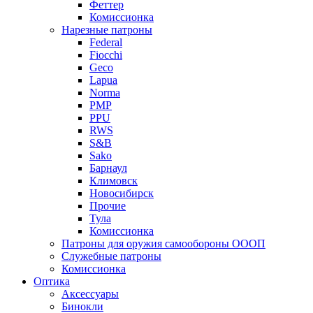
Феттер
Комиссионка
Нарезные патроны
Federal
Fiocchi
Geco
Lapua
Norma
PMP
PPU
RWS
S&B
Sako
Барнаул
Климовск
Новосибирск
Прочие
Тула
Комиссионка
Патроны для оружия самообороны ОООП
Служебные патроны
Комиссионка
Оптика
Аксессуары
Бинокли