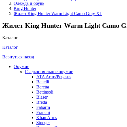
Одежда и обувь
King Hunter
Жилет King Hunter Warm Light Camo Gray XL
Жилет King Hunter Warm Light Camo G
Каталог
Каталог
Вернуться назад
Оружие
Гладкоствольное оружие
ATA Arms/Pegasus
Benelli
Beretta
Bettinsoli
Blaser
Breda
Fabarm
Franchi
Khan Arms
Stoeger