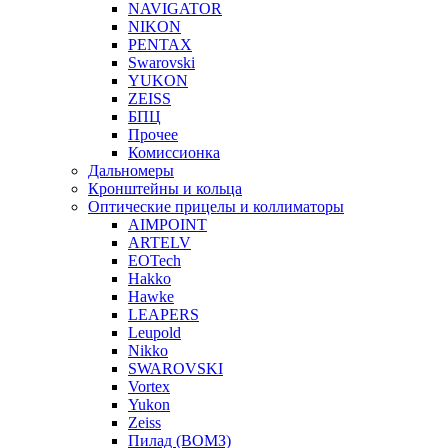
NAVIGATOR
NIKON
PENTAX
Swarovski
YUKON
ZEISS
БПЦ
Прочее
Комиссионка
Дальномеры
Кронштейны и кольца
Оптические прицелы и коллиматоры
AIMPOINT
ARTELV
EOTech
Hakko
Hawke
LEAPERS
Leupold
Nikko
SWAROVSKI
Vortex
Yukon
Zeiss
Пилад (ВОМЗ)