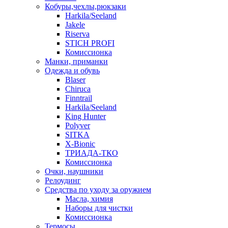
Кобуры,чехлы,рюкзаки
Harkila/Seeland
Jakele
Riserva
STICH PROFI
Комиссионка
Манки, приманки
Одежда и обувь
Blaser
Chiruca
Finntrail
Harkila/Seeland
King Hunter
Polyver
SITKA
X-Bionic
ТРИАДА-ТКО
Комиссионка
Очки, наушники
Релоудинг
Средства по уходу за оружием
Масла, химия
Наборы для чистки
Комиссионка
Термосы