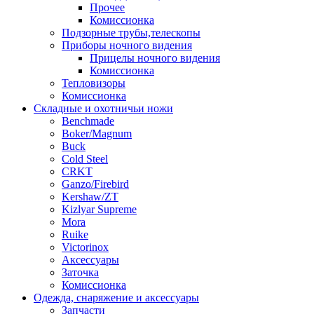
Прочее
Комиссионка
Подзорные трубы,телескопы
Приборы ночного видения
Прицелы ночного видения
Комиссионка
Тепловизоры
Комиссионка
Складные и охотничьи ножи
Benchmade
Boker/Magnum
Buck
Cold Steel
CRKT
Ganzo/Firebird
Kershaw/ZT
Kizlyar Supreme
Mora
Ruike
Victorinox
Аксессуары
Заточка
Комиссионка
Одежда, снаряжение и аксессуары
Запчасти