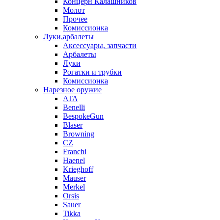
Концерн Калашников
Молот
Прочее
Комиссионка
Луки,арбалеты
Аксессуары, запчасти
Арбалеты
Луки
Рогатки и трубки
Комиссионка
Нарезное оружие
ATA
Benelli
BespokeGun
Blaser
Browning
CZ
Franchi
Haenel
Krieghoff
Mauser
Merkel
Orsis
Sauer
Tikka