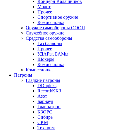
Кoнцеpн Kалашников
Молот
Прочее
Спортивное оружие
Комиссионка
Оружие самообороны ОООП
Служебное оружие
Средства самообороны
Газ баллоны
Прочее
УДАРы, БАМы
Шокеры
Комиссионка
Комиссионка
Патроны
Гладкие патроны
DDupleks
Record/КХЗ
Азот
Барнаул
Главпатрон
КЗОРС
Сибирь
СКМ
Техкрим