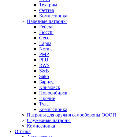
Техкрим
Феттер
Комиссионка
Нарезные патроны
Federal
Fiocchi
Geco
Lapua
Norma
PMP
PPU
RWS
S&B
Sako
Барнаул
Климовск
Новосибирск
Прочие
Тула
Комиссионка
Патроны для оружия самообороны ОООП
Служебные патроны
Комиссионка
Оптика
Аксессуары