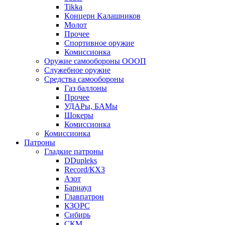
Tikka
Кoнцеpн Kалашников
Молот
Прочее
Спортивное оружие
Комиссионка
Оружие самообороны ОООП
Служебное оружие
Средства самообороны
Газ баллоны
Прочее
УДАРы, БАМы
Шокеры
Комиссионка
Комиссионка
Патроны
Гладкие патроны
DDupleks
Record/КХЗ
Азот
Барнаул
Главпатрон
КЗОРС
Сибирь
СКМ