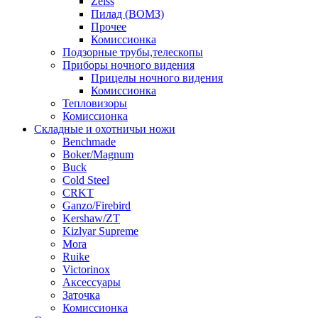
Zeiss
Пилад (ВОМЗ)
Прочее
Комиссионка
Подзорные трубы,телескопы
Приборы ночного видения
Прицелы ночного видения
Комиссионка
Тепловизоры
Комиссионка
Складные и охотничьи ножи
Benchmade
Boker/Magnum
Buck
Cold Steel
CRKT
Ganzo/Firebird
Kershaw/ZT
Kizlyar Supreme
Mora
Ruike
Victorinox
Аксессуары
Заточка
Комиссионка