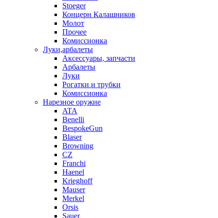
Stoeger
Концерн Калашников
Молот
Прочее
Комиссионка
Луки,арбалеты
Аксессуары, запчасти
Арбалеты
Луки
Рогатки и трубки
Комиссионка
Нарезное оружие
ATA
Benelli
BespokeGun
Blaser
Browning
CZ
Franchi
Haenel
Krieghoff
Mauser
Merkel
Orsis
Sauer