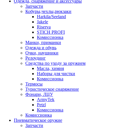
Одежда, снаряжение и аксессуары
Запчасти
Кобуры,чехлы,рюкзаки
Harkila/Seeland
Jakele
Riserva
STICH PROFI
Комиссионка
Манки, приманки
Одежда и обувь
Очки, наушники
Релоудинг
Средства по уходу за оружием
Масла, химия
Наборы для чистки
Комиссионка
Термосы
Туристическое снаряжение
Фонари, ЛЦУ
ArmyTek
Petzl
Комиссионка
Комиссионка
Пневматическое оружие
Запчасти