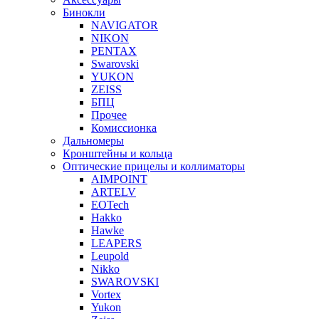
Бинокли
NAVIGATOR
NIKON
PENTAX
Swarovski
YUKON
ZEISS
БПЦ
Прочее
Комиссионка
Дальномеры
Кронштейны и кольца
Оптические прицелы и коллиматоры
AIMPOINT
ARTELV
EOTech
Hakko
Hawke
LEAPERS
Leupold
Nikko
SWAROVSKI
Vortex
Yukon