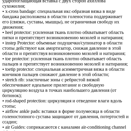
ударопоглащающая вставка с двух сторон ахиллова
сухожилия;
• x-cross bandage: специальная икс-образная вязка в виде
бандажа расположена в области голеностопа поддерживает
его (связки, суставы, мышцы), не ограничивая свободу их
движения;
• heel protector: усиленная ткань плотно обхватывает область
пятки и препятствует возникновению мозолей и натирания;
• instep Protector: объемные подушечки/супинатор в области
стопы действуют как амортизатор, снижая давление в этой
области и препятствуя возникновению мозолей и натирания;
• toe protector: усиленная ткань плотно обхватывает область
пальцев и препятствует возникновению мозолей и натирания;
• toetip protector: специальная асимметричная вязка в области
кончиков пальцев снижают давление в этой области;
• stretch rib: эластичные зоны с ребристой вязкой
обеспечивают идеальное прилегание и свободную
циркуляцию воздуха в точках наибольшего давления (от
ботинок);
• rod-shaped protection: циркуляция и отведение влаги вдоль
стопы;
• airflow ankle pads: вставки в форме полумесяца в области
голеностопного сустава защищают от давления, потертостей и
ссадин;
• air Guides: соприкасаются с каналами air-conditioning channel