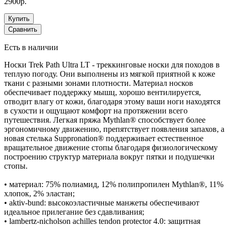
2900р.
Купить
Сравнить
Есть в наличии
Носки Trek Path Ultra LT - треккинговые носки для походов в
теплую погоду. Они выполнены из мягкой приятной к коже
ткани с разными зонами плотности. Материал носков
обеспечивает поддержку мышц, хорошо вентилируется,
отводит влагу от кожи, благодаря этому ваши ноги находятся
в сухости и ощущают комфорт на протяжении всего
путешествия. Легкая пряжа Mythlan® способствует более
эргономичному движению, препятствует появления запахов, а
новая стелька Suppronation® поддерживает естественное
вращательное движение стопы благодаря физиологическому
построению структур материала вокруг пятки и подушечки
стопы.
• материал: 75% полиамид, 12% полипропилен Mythlan®, 11%
хлопок, 2% эластан;
• aktiv-bund: высокоэластичные манжеты обеспечивают
идеальное прилегание без сдавливания;
• lambertz-nicholson achilles tendon protector 4.0: защитная