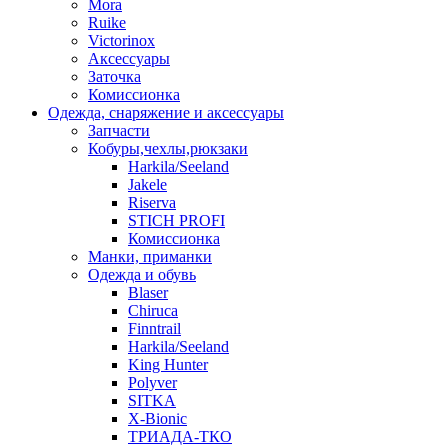
Mora
Ruike
Victorinox
Аксессуары
Заточка
Комиссионка
Одежда, снаряжение и аксессуары
Запчасти
Кобуры,чехлы,рюкзаки
Harkila/Seeland
Jakele
Riserva
STICH PROFI
Комиссионка
Манки, приманки
Одежда и обувь
Blaser
Chiruca
Finntrail
Harkila/Seeland
King Hunter
Polyver
SITKA
X-Bionic
ТРИАДА-ТКО