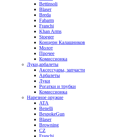
Bettinsoli
Blaser
Breda
Fabarm
Franchi
Khan Arms
Stoeger
Концерн Калашников
Молот
Прочее
Комиссионка
Луки,арбалеты
Аксессуары, запчасти
Арбалеты
Луки
Рогатки и трубки
Комиссионка
Нарезное оружие
ATA
Benelli
BespokeGun
Blaser
Browning
CZ
Franchi