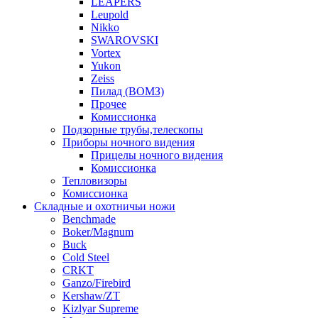
LEAPERS
Leupold
Nikko
SWAROVSKI
Vortex
Yukon
Zeiss
Пилад (ВОМЗ)
Прочее
Комиссионка
Подзорные трубы,телескопы
Приборы ночного видения
Прицелы ночного видения
Комиссионка
Тепловизоры
Комиссионка
Складные и охотничьи ножи
Benchmade
Boker/Magnum
Buck
Cold Steel
CRKT
Ganzo/Firebird
Kershaw/ZT
Kizlyar Supreme