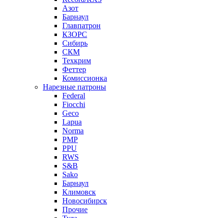
Азот
Барнаул
Главпатрон
КЗОРС
Сибирь
СКМ
Техкрим
Феттер
Комиссионка
Нарезные патроны
Federal
Fiocchi
Geco
Lapua
Norma
PMP
PPU
RWS
S&B
Sako
Барнаул
Климовск
Новосибирск
Прочие