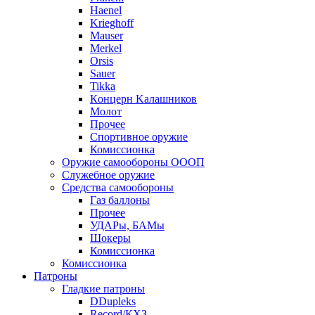
Haenel
Krieghoff
Mauser
Merkel
Orsis
Sauer
Tikka
Кoнцеpн Kалашников
Молот
Прочее
Спортивное оружие
Комиссионка
Оружие самообороны ОООП
Служебное оружие
Средства самообороны
Газ баллоны
Прочее
УДАРы, БАМы
Шокеры
Комиссионка
Комиссионка
Патроны
Гладкие патроны
DDupleks
Record/КХЗ