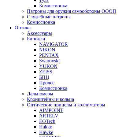
Тула
Комиссионка
Патроны для оружия самообороны ОООП
Служебные патроны
Комиссионка
Оптика
Аксессуары
Бинокли
NAVIGATOR
NIKON
PENTAX
Swarovski
YUKON
ZEISS
БПЦ
Прочее
Комиссионка
Дальномеры
Кронштейны и кольца
Оптические прицелы и коллиматоры
AIMPOINT
ARTELV
EOTech
Hakko
Hawke