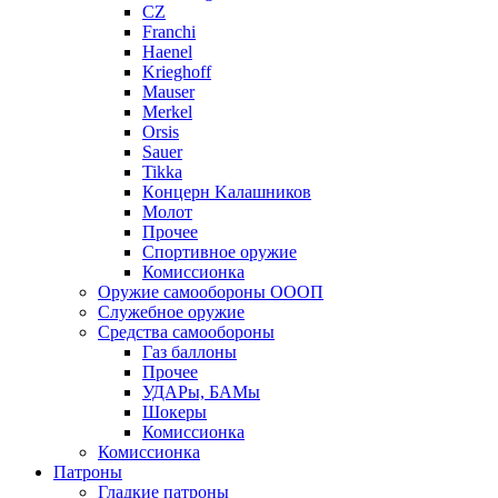
CZ
Franchi
Haenel
Krieghoff
Mauser
Merkel
Orsis
Sauer
Tikka
Кoнцеpн Kалашников
Молот
Прочее
Спортивное оружие
Комиссионка
Оружие самообороны ОООП
Служебное оружие
Средства самообороны
Газ баллоны
Прочее
УДАРы, БАМы
Шокеры
Комиссионка
Комиссионка
Патроны
Гладкие патроны