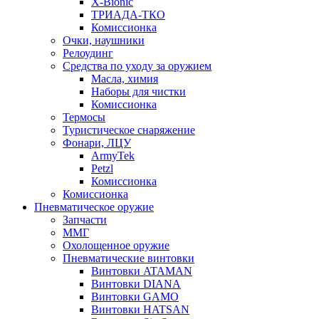
X-Bionic
ТРИАДА-ТКО
Комиссионка
Очки, наушники
Релоудинг
Средства по уходу за оружием
Масла, химия
Наборы для чистки
Комиссионка
Термосы
Туристическое снаряжение
Фонари, ЛЦУ
ArmyTek
Petzl
Комиссионка
Комиссионка
Пневматическое оружие
Запчасти
ММГ
Охолощенное оружие
Пневматические винтовки
Винтовки ATAMAN
Винтовки DIANA
Винтовки GAMO
Винтовки HATSAN