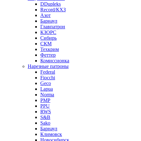
DDupleks
Record/КХЗ
Азот
Барнаул
Главпатрон
КЗОРС
Сибирь
СКМ
Техкрим
Феттер
Комиссионка
Нарезные патроны
Federal
Fiocchi
Geco
Lapua
Norma
PMP
PPU
RWS
S&B
Sako
Барнаул
Климовск
Новосибирск