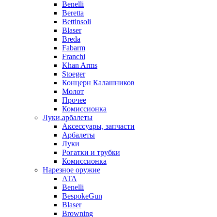
Benelli
Beretta
Bettinsoli
Blaser
Breda
Fabarm
Franchi
Khan Arms
Stoeger
Концерн Калашников
Молот
Прочее
Комиссионка
Луки,арбалеты
Аксессуары, запчасти
Арбалеты
Луки
Рогатки и трубки
Комиссионка
Нарезное оружие
ATA
Benelli
BespokeGun
Blaser
Browning