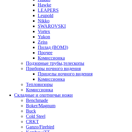
Hawke
LEAPERS
Leupold
Nikko
SWAROVSKI
Vortex
Yukon
Zeiss
Пилад (ВОМЗ)
Прочее
Комиссионка
Подзорные трубы,телескопы
Приборы ночного видения
Прицелы ночного видения
Комиссионка
Тепловизоры
Комиссионка
Складные и охотничьи ножи
Benchmade
Boker/Magnum
Buck
Cold Steel
CRKT
Ganzo/Firebird