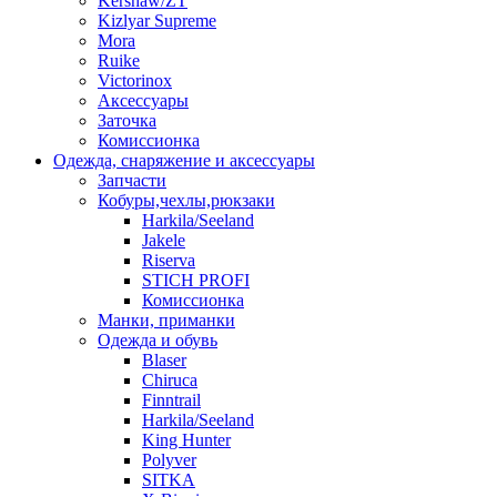
Kershaw/ZT
Kizlyar Supreme
Mora
Ruike
Victorinox
Аксессуары
Заточка
Комиссионка
Одежда, снаряжение и аксессуары
Запчасти
Кобуры,чехлы,рюкзаки
Harkila/Seeland
Jakele
Riserva
STICH PROFI
Комиссионка
Манки, приманки
Одежда и обувь
Blaser
Chiruca
Finntrail
Harkila/Seeland
King Hunter
Polyver
SITKA