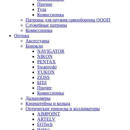
Прочие
Тула
Комиссионка
Патроны для оружия самообороны ОООП
Служебные патроны
Комиссионка
Оптика
Аксессуары
Бинокли
NAVIGATOR
NIKON
PENTAX
Swarovski
YUKON
ZEISS
БПЦ
Прочее
Комиссионка
Дальномеры
Кронштейны и кольца
Оптические прицелы и коллиматоры
AIMPOINT
ARTELV
EOTech
Hakko