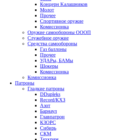
Кoнцеpн Kалашников
Молот
Прочее
Спортивное оружие
Комиссионка
Оружие самообороны ОООП
Служебное оружие
Средства самообороны
Газ баллоны
Прочее
УДАРы, БАМы
Шокеры
Комиссионка
Комиссионка
Патроны
Гладкие патроны
DDupleks
Record/КХЗ
Азот
Барнаул
Главпатрон
КЗОРС
Сибирь
СКМ
Техкрим