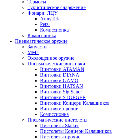
Термосы
Туристическое снаряжение
Фонари, ЛЦУ
ArmyTek
Petzl
Комиссионка
Комиссионка
Пневматическое оружие
Запчасти
ММГ
Охолощенное оружие
Пневматические винтовки
Винтовки ATAMAN
Винтовки DIANA
Винтовки GAMO
Винтовки HATSAN
Винтовки Sig Sauer
Винтовки STOEGER
Винтовки Концерн Калашников
Винтовки прочие
Комиссионка
Пневматические пистолеты
Пистолеты Stalker
Пистолеты Концерн Калашников
Пистолеты прочие