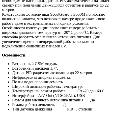
необходимые настройки. Датчик PIR автоматически начинает
съемку при появлении движущихся объектов в радиусе до 22
метров.
Конструкция фотоловушки ScoutGuard SG550M полностью
водонепроницаема, что позволяет камере продолжать свою
работу даже в экстремальных погодных условиях.
Особенности конструкции позволяют камере работать в
широком диапазоне температур от -20° C до 60°C. Камера
способна работать от внешнего источника питания. Для
увеличения времени непрерывной работы возможно
подключение солнечных панелей 6V.
Особенности:
Встроенный GSM модуль.
Встроенный дисплей 1,7”.
Датчик PIR радиусом активации до 22 метров.
Инфракрасная диодная подсветка.
Полна водонепроницаемость.
Широкий диапазон рабочих температур.
Температурный режим работы От -20 до +60 С
Интерфейсы A/V Out (NTSC/PAL), USB
Разъём для внешнего источника питания Да
Режим работы день/ночь Да
Тип датчика движения PIR, 3 степени