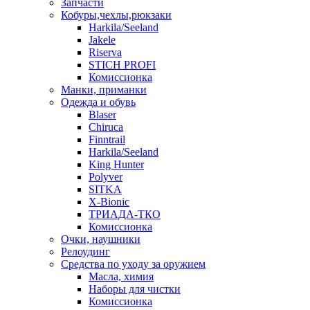
Запчасти
Кобуры,чехлы,рюкзаки
Harkila/Seeland
Jakele
Riserva
STICH PROFI
Комиссионка
Манки, приманки
Одежда и обувь
Blaser
Chiruca
Finntrail
Harkila/Seeland
King Hunter
Polyver
SITKA
X-Bionic
ТРИАДА-ТКО
Комиссионка
Очки, наушники
Релоудинг
Средства по уходу за оружием
Масла, химия
Наборы для чистки
Комиссионка