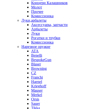
Концерн Калашников
Молот
Прочее
Комиссионка
Луки,арбалеты
Аксессуары, запчасти
Арбалеты
Луки
Рогатки и трубки
Комиссионка
Нарезное оружие
ATA
Benelli
BespokeGun
Blaser
Browning
CZ
Franchi
Haenel
Krieghoff
Mauser
Merkel
Orsis
Sauer
Tikka