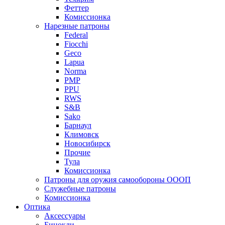
Феттер
Комиссионка
Нарезные патроны
Federal
Fiocchi
Geco
Lapua
Norma
PMP
PPU
RWS
S&B
Sako
Барнаул
Климовск
Новосибирск
Прочие
Тула
Комиссионка
Патроны для оружия самообороны ОООП
Служебные патроны
Комиссионка
Оптика
Аксессуары
Бинокли