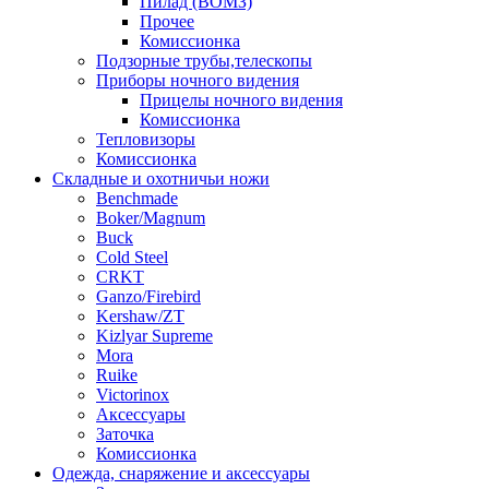
Пилад (ВОМЗ)
Прочее
Комиссионка
Подзорные трубы,телескопы
Приборы ночного видения
Прицелы ночного видения
Комиссионка
Тепловизоры
Комиссионка
Складные и охотничьи ножи
Benchmade
Boker/Magnum
Buck
Cold Steel
CRKT
Ganzo/Firebird
Kershaw/ZT
Kizlyar Supreme
Mora
Ruike
Victorinox
Аксессуары
Заточка
Комиссионка
Одежда, снаряжение и аксессуары