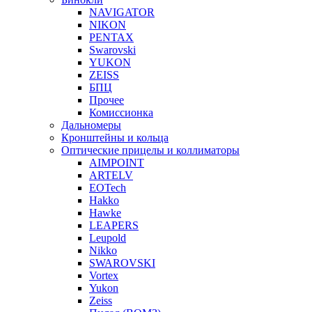
NAVIGATOR
NIKON
PENTAX
Swarovski
YUKON
ZEISS
БПЦ
Прочее
Комиссионка
Дальномеры
Кронштейны и кольца
Оптические прицелы и коллиматоры
AIMPOINT
ARTELV
EOTech
Hakko
Hawke
LEAPERS
Leupold
Nikko
SWAROVSKI
Vortex
Yukon
Zeiss