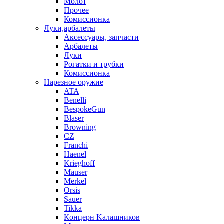
Молот
Прочее
Комиссионка
Луки,арбалеты
Аксессуары, запчасти
Арбалеты
Луки
Рогатки и трубки
Комиссионка
Нарезное оружие
ATA
Benelli
BespokeGun
Blaser
Browning
CZ
Franchi
Haenel
Krieghoff
Mauser
Merkel
Orsis
Sauer
Tikka
Кoнцеpн Kалашников