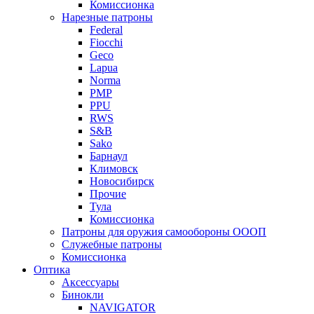
Комиссионка
Нарезные патроны
Federal
Fiocchi
Geco
Lapua
Norma
PMP
PPU
RWS
S&B
Sako
Барнаул
Климовск
Новосибирск
Прочие
Тула
Комиссионка
Патроны для оружия самообороны ОООП
Служебные патроны
Комиссионка
Оптика
Аксессуары
Бинокли
NAVIGATOR