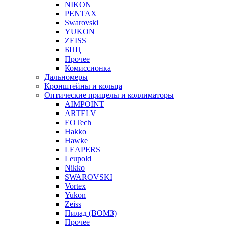
NIKON
PENTAX
Swarovski
YUKON
ZEISS
БПЦ
Прочее
Комиссионка
Дальномеры
Кронштейны и кольца
Оптические прицелы и коллиматоры
AIMPOINT
ARTELV
EOTech
Hakko
Hawke
LEAPERS
Leupold
Nikko
SWAROVSKI
Vortex
Yukon
Zeiss
Пилад (ВОМЗ)
Прочее