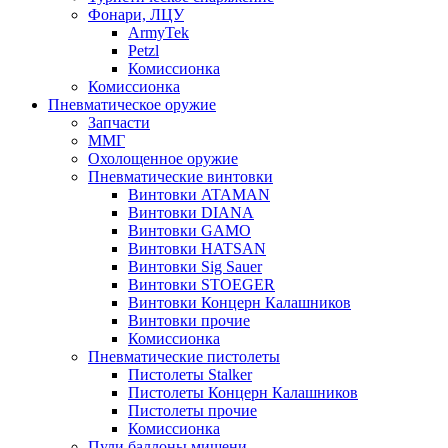
Фонари, ЛЦУ
ArmyTek
Petzl
Комиссионка
Комиссионка
Пневматическое оружие
Запчасти
ММГ
Охолощенное оружие
Пневматические винтовки
Винтовки ATAMAN
Винтовки DIANA
Винтовки GAMO
Винтовки HATSAN
Винтовки Sig Sauer
Винтовки STOEGER
Винтовки Концерн Калашников
Винтовки прочие
Комиссионка
Пневматические пистолеты
Пистолеты Stalker
Пистолеты Концерн Калашников
Пистолеты прочие
Комиссионка
Пули,баллоны,мишени