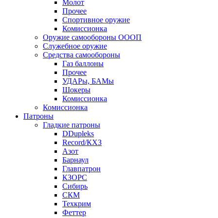
Молот
Прочее
Спортивное оружие
Комиссионка
Оружие самообороны ОООП
Служебное оружие
Средства самообороны
Газ баллоны
Прочее
УДАРы, БАМы
Шокеры
Комиссионка
Комиссионка
Патроны
Гладкие патроны
DDupleks
Record/КХЗ
Азот
Барнаул
Главпатрон
КЗОРС
Сибирь
СКМ
Техкрим
Феттер