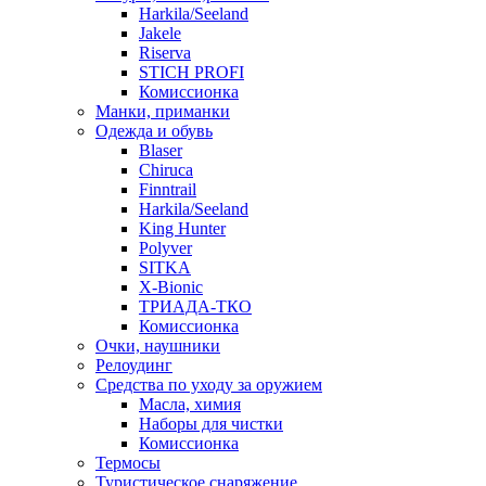
Harkila/Seeland
Jakele
Riserva
STICH PROFI
Комиссионка
Манки, приманки
Одежда и обувь
Blaser
Chiruca
Finntrail
Harkila/Seeland
King Hunter
Polyver
SITKA
X-Bionic
ТРИАДА-ТКО
Комиссионка
Очки, наушники
Релоудинг
Средства по уходу за оружием
Масла, химия
Наборы для чистки
Комиссионка
Термосы
Туристическое снаряжение