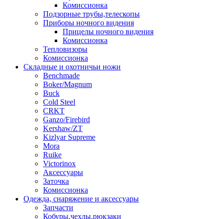
Комиссионка
Подзорные трубы,телескопы
Приборы ночного видения
Прицелы ночного видения
Комиссионка
Тепловизоры
Комиссионка
Складные и охотничьи ножи
Benchmade
Boker/Magnum
Buck
Cold Steel
CRKT
Ganzo/Firebird
Kershaw/ZT
Kizlyar Supreme
Mora
Ruike
Victorinox
Аксессуары
Заточка
Комиссионка
Одежда, снаряжение и аксессуары
Запчасти
Кобуры,чехлы,рюкзаки