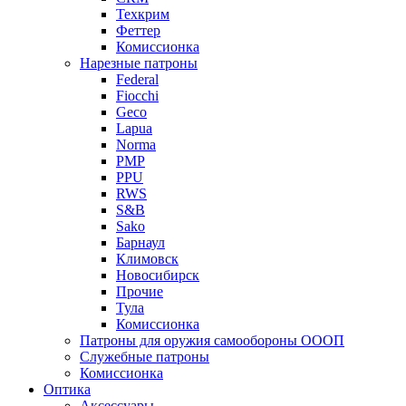
Техкрим
Феттер
Комиссионка
Нарезные патроны
Federal
Fiocchi
Geco
Lapua
Norma
PMP
PPU
RWS
S&B
Sako
Барнаул
Климовск
Новосибирск
Прочие
Тула
Комиссионка
Патроны для оружия самообороны ОООП
Служебные патроны
Комиссионка
Оптика
Аксессуары