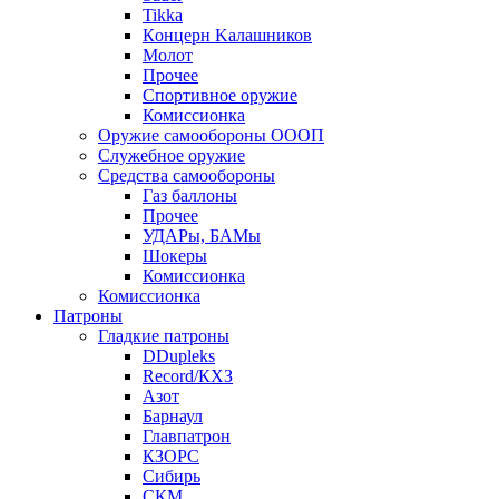
Tikka
Кoнцеpн Kалашников
Молот
Прочее
Спортивное оружие
Комиссионка
Оружие самообороны ОООП
Служебное оружие
Средства самообороны
Газ баллоны
Прочее
УДАРы, БАМы
Шокеры
Комиссионка
Комиссионка
Патроны
Гладкие патроны
DDupleks
Record/КХЗ
Азот
Барнаул
Главпатрон
КЗОРС
Сибирь
СКМ