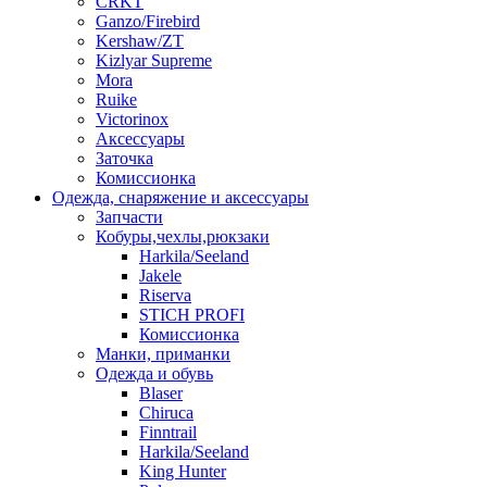
CRKT
Ganzo/Firebird
Kershaw/ZT
Kizlyar Supreme
Mora
Ruike
Victorinox
Аксессуары
Заточка
Комиссионка
Одежда, снаряжение и аксессуары
Запчасти
Кобуры,чехлы,рюкзаки
Harkila/Seeland
Jakele
Riserva
STICH PROFI
Комиссионка
Манки, приманки
Одежда и обувь
Blaser
Chiruca
Finntrail
Harkila/Seeland
King Hunter