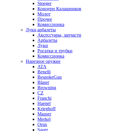
Stoeger
Концерн Калашников
Молот
Прочее
Комиссионка
Луки,арбалеты
Аксессуары, запчасти
Арбалеты
Луки
Рогатки и трубки
Комиссионка
Нарезное оружие
ATA
Benelli
BespokeGun
Blaser
Browning
CZ
Franchi
Haenel
Krieghoff
Mauser
Merkel
Orsis
Sauer