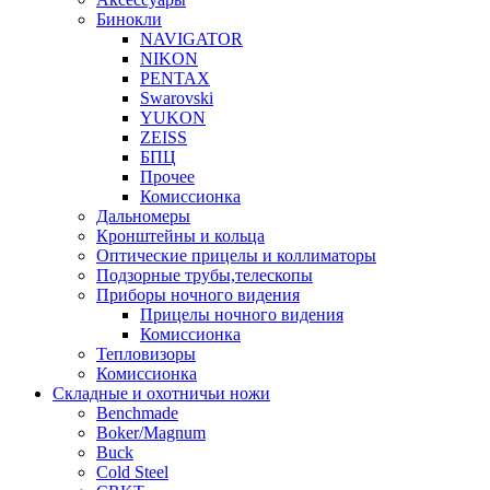
Бинокли
NAVIGATOR
NIKON
PENTAX
Swarovski
YUKON
ZEISS
БПЦ
Прочее
Комиссионка
Дальномеры
Кронштейны и кольца
Оптические прицелы и коллиматоры
Подзорные трубы,телескопы
Приборы ночного видения
Прицелы ночного видения
Комиссионка
Тепловизоры
Комиссионка
Складные и охотничьи ножи
Benchmade
Boker/Magnum
Buck
Cold Steel