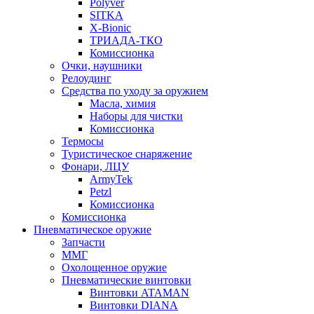
Polyver
SITKA
X-Bionic
ТРИАДА-ТКО
Комиссионка
Очки, наушники
Релоудинг
Средства по уходу за оружием
Масла, химия
Наборы для чистки
Комиссионка
Термосы
Туристическое снаряжение
Фонари, ЛЦУ
ArmyTek
Petzl
Комиссионка
Комиссионка
Пневматическое оружие
Запчасти
ММГ
Охолощенное оружие
Пневматические винтовки
Винтовки ATAMAN
Винтовки DIANA