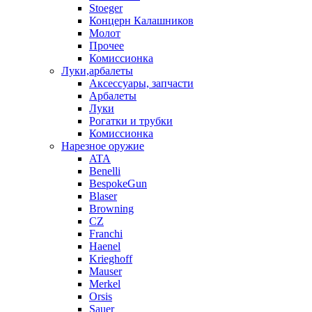
Stoeger
Концерн Калашников
Молот
Прочее
Комиссионка
Луки,арбалеты
Аксессуары, запчасти
Арбалеты
Луки
Рогатки и трубки
Комиссионка
Нарезное оружие
ATA
Benelli
BespokeGun
Blaser
Browning
CZ
Franchi
Haenel
Krieghoff
Mauser
Merkel
Orsis
Sauer