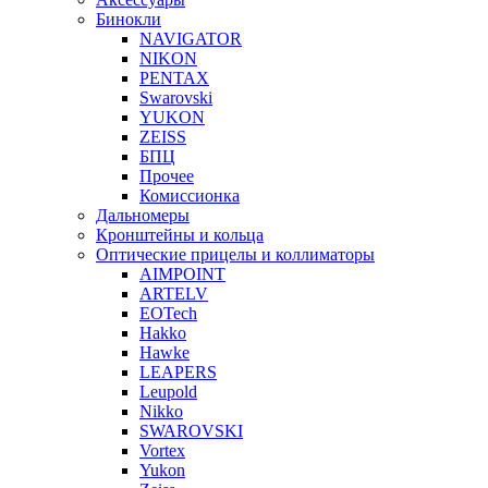
Бинокли
NAVIGATOR
NIKON
PENTAX
Swarovski
YUKON
ZEISS
БПЦ
Прочее
Комиссионка
Дальномеры
Кронштейны и кольца
Оптические прицелы и коллиматоры
AIMPOINT
ARTELV
EOTech
Hakko
Hawke
LEAPERS
Leupold
Nikko
SWAROVSKI
Vortex
Yukon