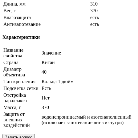
Длина, мм
310
Вес, г
370
Влагозащита
есть
Антизапотевание
есть
Характеристики
Название
Значение
свойства
Страна
Китай
Диаметр
40
объектива
Тип крепления
Кольца 1 дюйм
Подсветка сетки
Есть
Отстройка
Нет
параллакса
Масса, г
370
Защита от
водонепроницаемый и азотонаполненный
внешних
(исключает запотевание линз изнутри)
воздействий
Задать вопрос