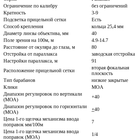
Ограничение по калибру
без ограничений
Кратность
3-9
Подсветка прицельной сетки
Есть
Способ крепления
кольца 25,4 мм
Диаметр линзы объектива, мм
40
Поле зрения на 100м, м
4.9-14.7
Расстояние от окуляра до глаза, м
80
Отстройка от параллакса
заводская отстройка
Настройки параллакса, м
91
вторая фокальная
Расположение прицельной сетки
плоскость
Тип барабанов
низкие закрытые
Клики
MOA
Диапазон регулировок по вертикали
+40
(МОА)
Диапазон регулировок по горизонтали
+
40
(МОА)
Цена 1-го щелчка механизма ввода
7
поправок мм/100м
Цена 1-го щелчка механизма ввода
1/4
поправок (МОА)