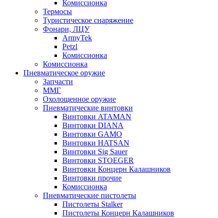
Комиссионка
Термосы
Туристическое снаряжение
Фонари, ЛЦУ
ArmyTek
Petzl
Комиссионка
Комиссионка
Пневматическое оружие
Запчасти
ММГ
Охолощенное оружие
Пневматические винтовки
Винтовки ATAMAN
Винтовки DIANA
Винтовки GAMO
Винтовки HATSAN
Винтовки Sig Sauer
Винтовки STOEGER
Винтовки Концерн Калашников
Винтовки прочие
Комиссионка
Пневматические пистолеты
Пистолеты Stalker
Пистолеты Концерн Калашников