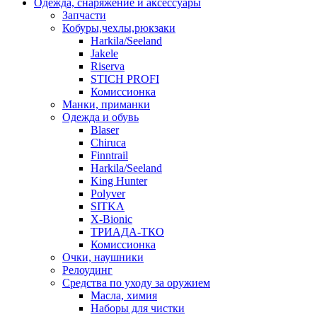
Одежда, снаряжение и аксессуары
Запчасти
Кобуры,чехлы,рюкзаки
Harkila/Seeland
Jakele
Riserva
STICH PROFI
Комиссионка
Манки, приманки
Одежда и обувь
Blaser
Chiruca
Finntrail
Harkila/Seeland
King Hunter
Polyver
SITKA
X-Bionic
ТРИАДА-ТКО
Комиссионка
Очки, наушники
Релоудинг
Средства по уходу за оружием
Масла, химия
Наборы для чистки