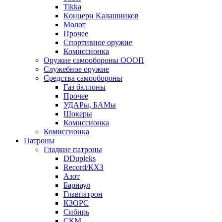
Tikka
Кoнцеpн Kалашников
Молот
Прочее
Спортивное оружие
Комиссионка
Оружие самообороны ОООП
Служебное оружие
Средства самообороны
Газ баллоны
Прочее
УДАРы, БАМы
Шокеры
Комиссионка
Комиссионка
Патроны
Гладкие патроны
DDupleks
Record/КХЗ
Азот
Барнаул
Главпатрон
КЗОРС
Сибирь
СКМ