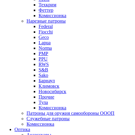
Техкрим
Феттер
Комиссионка
Нарезные патроны
Federal
Fiocchi
Geco
Lapua
Norma
PMP
PPU
RWS
S&B
Sako
Барнаул
Климовск
Новосибирск
Прочие
Тула
Комиссионка
Патроны для оружия самообороны ОООП
Служебные патроны
Комиссионка
Оптика
Аксессуары