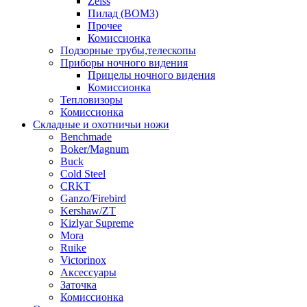
Zeiss
Пилад (ВОМЗ)
Прочее
Комиссионка
Подзорные трубы,телескопы
Приборы ночного видения
Прицелы ночного видения
Комиссионка
Тепловизоры
Комиссионка
Складные и охотничьи ножи
Benchmade
Boker/Magnum
Buck
Cold Steel
CRKT
Ganzo/Firebird
Kershaw/ZT
Kizlyar Supreme
Mora
Ruike
Victorinox
Аксессуары
Заточка
Комиссионка