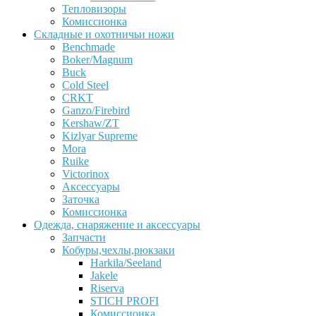
Тепловизоры
Комиссионка
Складные и охотничьи ножи
Benchmade
Boker/Magnum
Buck
Cold Steel
CRKT
Ganzo/Firebird
Kershaw/ZT
Kizlyar Supreme
Mora
Ruike
Victorinox
Аксессуары
Заточка
Комиссионка
Одежда, снаряжение и аксессуары
Запчасти
Кобуры,чехлы,рюкзаки
Harkila/Seeland
Jakele
Riserva
STICH PROFI
Комиссионка