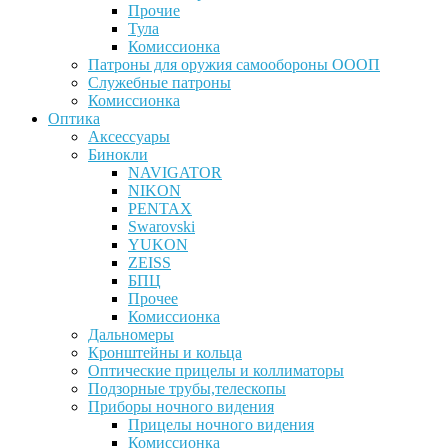
Прочие
Тула
Комиссионка
Патроны для оружия самообороны ОООП
Служебные патроны
Комиссионка
Оптика
Аксессуары
Бинокли
NAVIGATOR
NIKON
PENTAX
Swarovski
YUKON
ZEISS
БПЦ
Прочее
Комиссионка
Дальномеры
Кронштейны и кольца
Оптические прицелы и коллиматоры
Подзорные трубы,телескопы
Приборы ночного видения
Прицелы ночного видения
Комиссионка