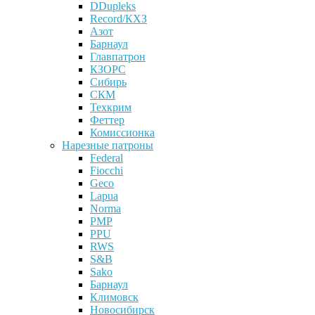
DDupleks
Record/КХЗ
Азот
Барнаул
Главпатрон
КЗОРС
Сибирь
СКМ
Техкрим
Феттер
Комиссионка
Нарезные патроны
Federal
Fiocchi
Geco
Lapua
Norma
PMP
PPU
RWS
S&B
Sako
Барнаул
Климовск
Новосибирск