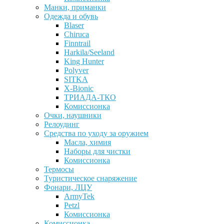
Манки, приманки
Одежда и обувь
Blaser
Chiruca
Finntrail
Harkila/Seeland
King Hunter
Polyver
SITKA
X-Bionic
ТРИАДА-ТКО
Комиссионка
Очки, наушники
Релоудинг
Средства по уходу за оружием
Масла, химия
Наборы для чистки
Комиссионка
Термосы
Туристическое снаряжение
Фонари, ЛЦУ
ArmyTek
Petzl
Комиссионка
Комиссионка