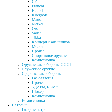
CZ
Franchi
Haenel
Krieghoff
Mauser
Merkel
Orsis
Sauer
Tikka
Кoнцеpн Kалашников
Молот
Прочее
Спортивное оружие
Комиссионка
Оружие самообороны ОООП
Служебное оружие
Средства самообороны
Газ баллоны
Прочее
УДАРы, БАМы
Шокеры
Комиссионка
Комиссионка
Патроны
Гладкие патроны