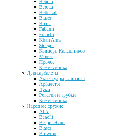
Benelli
Beretta
Bettinsoli
Blaser
Breda
Fabarm
Franchi
Khan Arms
Stoeger
Концерн Калашников
Молот
Прочее
Комиссионка
Луки,арбалеты
Аксессуары, запчасти
Арбалеты
Луки
Рогатки и трубки
Комиссионка
Нарезное оружие
ATA
Benelli
BespokeGun
Blaser
Browning