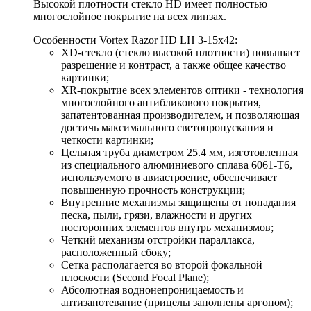
Высокой плотности стекло HD имеет полностью
многослойное покрытие на всех линзах.
Особенности Vortex Razor HD LH 3-15x42:
XD-стекло (стекло высокой плотности) повышает
разрешение и контраст, а также общее качество
картинки;
XR-покрытие всех элементов оптики - технология
многослойного антибликового покрытия,
запатентованная производителем, и позволяющая
достичь максимального светопропускания и
четкости картинки;
Цельная труба диаметром 25.4 мм, изготовленная
из специального алюминиевого сплава 6061-Т6,
используемого в авиастроение, обеспечивает
повышенную прочность конструкции;
Внутренние механизмы защищены от попадания
песка, пыли, грязи, влажности и других
посторонних элементов внутрь механизмов;
Четкий механизм отстройки параллакса,
расположенный сбоку;
Cетка располагается во второй фокальной
плоскости (Second Focal Plane);
Абсолютная воднонепроницаемость и
антизапотевание (прицелы заполнены аргоном);