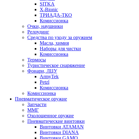
SITKA
X-Bionic
ТРИАДА-ТКО
Комиссионка
Очки, наушники
Релоудинг
Средства по уходу за оружием
Масла, химия
Наборы для чистки
Комиссионка
Термосы
Туристическое снаряжение
Фонари, ЛЦУ
ArmyTek
Petzl
Комиссионка
Комиссионка
Пневматическое оружие
Запчасти
ММГ
Охолощенное оружие
Пневматические винтовки
Винтовки ATAMAN
Винтовки DIANA
Винтовки GAMO