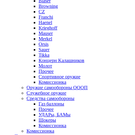
Blaser
Browning
CZ
Franchi
Haenel
Krieghoff
Mauser
Merkel
Orsis
Sauer
Tikka
Кoнцеpн Kалашников
Молот
Прочее
Спортивное оружие
Комиссионка
Оружие самообороны ОООП
Служебное оружие
Средства самообороны
Газ баллоны
Прочее
УДАРы, БАМы
Шокеры
Комиссионка
Комиссионка