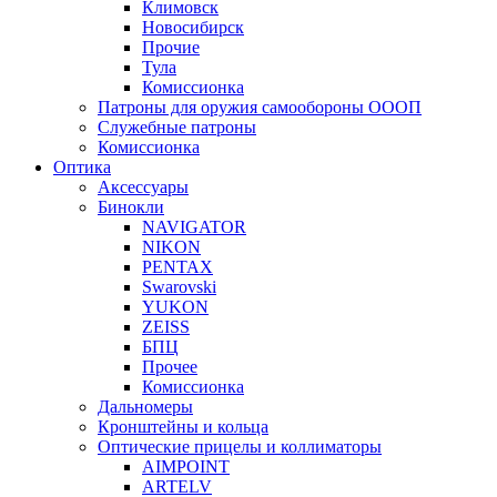
Климовск
Новосибирск
Прочие
Тула
Комиссионка
Патроны для оружия самообороны ОООП
Служебные патроны
Комиссионка
Оптика
Аксессуары
Бинокли
NAVIGATOR
NIKON
PENTAX
Swarovski
YUKON
ZEISS
БПЦ
Прочее
Комиссионка
Дальномеры
Кронштейны и кольца
Оптические прицелы и коллиматоры
AIMPOINT
ARTELV