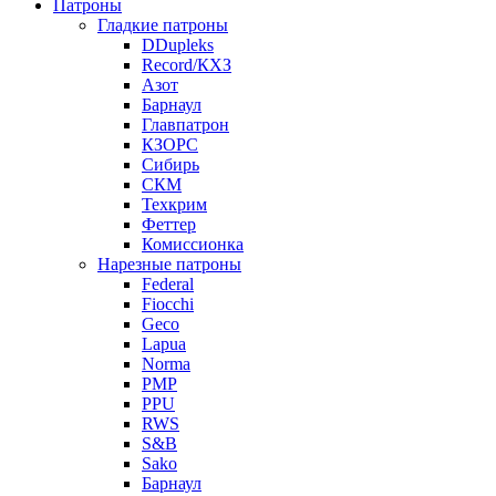
Патроны
Гладкие патроны
DDupleks
Record/КХЗ
Азот
Барнаул
Главпатрон
КЗОРС
Сибирь
СКМ
Техкрим
Феттер
Комиссионка
Нарезные патроны
Federal
Fiocchi
Geco
Lapua
Norma
PMP
PPU
RWS
S&B
Sako
Барнаул