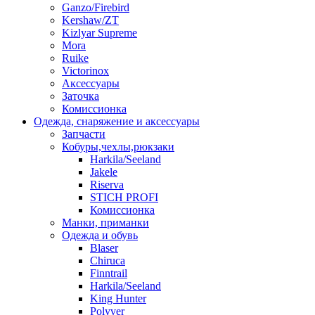
Ganzo/Firebird
Kershaw/ZT
Kizlyar Supreme
Mora
Ruike
Victorinox
Аксессуары
Заточка
Комиссионка
Одежда, снаряжение и аксессуары
Запчасти
Кобуры,чехлы,рюкзаки
Harkila/Seeland
Jakele
Riserva
STICH PROFI
Комиссионка
Манки, приманки
Одежда и обувь
Blaser
Chiruca
Finntrail
Harkila/Seeland
King Hunter
Polyver