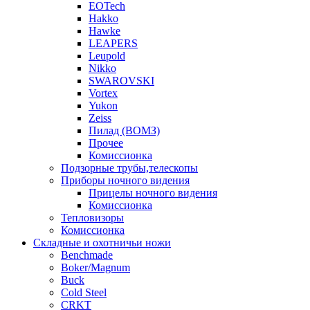
EOTech
Hakko
Hawke
LEAPERS
Leupold
Nikko
SWAROVSKI
Vortex
Yukon
Zeiss
Пилад (ВОМЗ)
Прочее
Комиссионка
Подзорные трубы,телескопы
Приборы ночного видения
Прицелы ночного видения
Комиссионка
Тепловизоры
Комиссионка
Складные и охотничьи ножи
Benchmade
Boker/Magnum
Buck
Cold Steel
CRKT