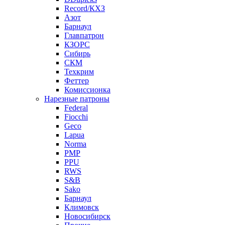
Record/КХЗ
Азот
Барнаул
Главпатрон
КЗОРС
Сибирь
СКМ
Техкрим
Феттер
Комиссионка
Нарезные патроны
Federal
Fiocchi
Geco
Lapua
Norma
PMP
PPU
RWS
S&B
Sako
Барнаул
Климовск
Новосибирск