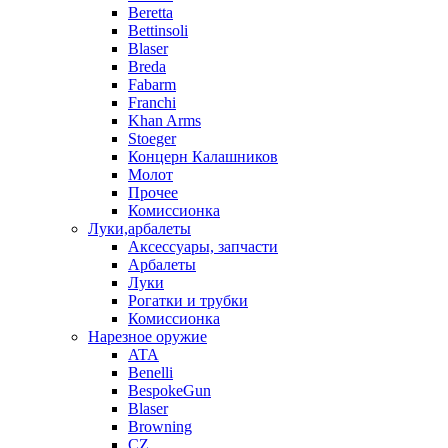
Beretta
Bettinsoli
Blaser
Breda
Fabarm
Franchi
Khan Arms
Stoeger
Концерн Калашников
Молот
Прочее
Комиссионка
Луки,арбалеты
Аксессуары, запчасти
Арбалеты
Луки
Рогатки и трубки
Комиссионка
Нарезное оружие
ATA
Benelli
BespokeGun
Blaser
Browning
CZ