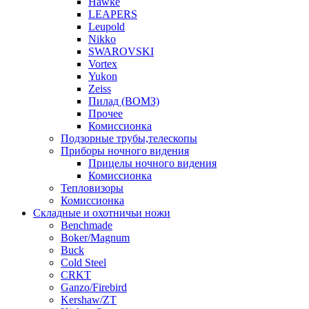
Hawke
LEAPERS
Leupold
Nikko
SWAROVSKI
Vortex
Yukon
Zeiss
Пилад (ВОМЗ)
Прочее
Комиссионка
Подзорные трубы,телескопы
Приборы ночного видения
Прицелы ночного видения
Комиссионка
Тепловизоры
Комиссионка
Складные и охотничьи ножи
Benchmade
Boker/Magnum
Buck
Cold Steel
CRKT
Ganzo/Firebird
Kershaw/ZT