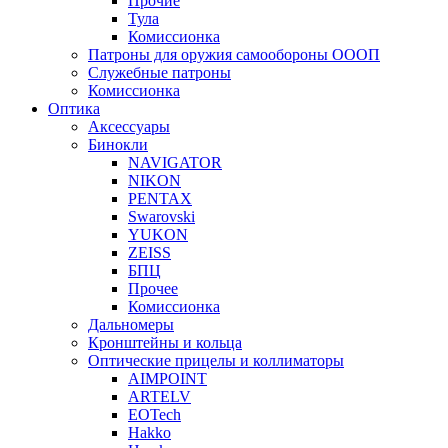
Прочие
Тула
Комиссионка
Патроны для оружия самообороны ОООП
Служебные патроны
Комиссионка
Оптика
Аксессуары
Бинокли
NAVIGATOR
NIKON
PENTAX
Swarovski
YUKON
ZEISS
БПЦ
Прочее
Комиссионка
Дальномеры
Кронштейны и кольца
Оптические прицелы и коллиматоры
AIMPOINT
ARTELV
EOTech
Hakko