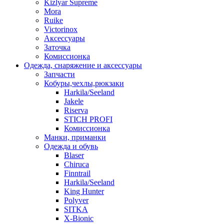
Kizlyar Supreme
Mora
Ruike
Victorinox
Аксессуары
Заточка
Комиссионка
Одежда, снаряжение и аксессуары
Запчасти
Кобуры,чехлы,рюкзаки
Harkila/Seeland
Jakele
Riserva
STICH PROFI
Комиссионка
Манки, приманки
Одежда и обувь
Blaser
Chiruca
Finntrail
Harkila/Seeland
King Hunter
Polyver
SITKA
X-Bionic