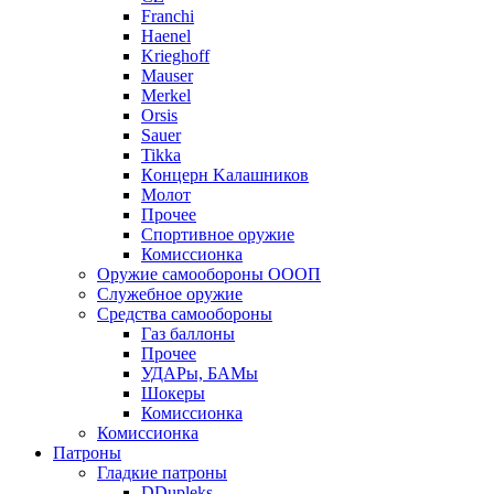
Franchi
Haenel
Krieghoff
Mauser
Merkel
Orsis
Sauer
Tikka
Кoнцеpн Kалашников
Молот
Прочее
Спортивное оружие
Комиссионка
Оружие самообороны ОООП
Служебное оружие
Средства самообороны
Газ баллоны
Прочее
УДАРы, БАМы
Шокеры
Комиссионка
Комиссионка
Патроны
Гладкие патроны
DDupleks