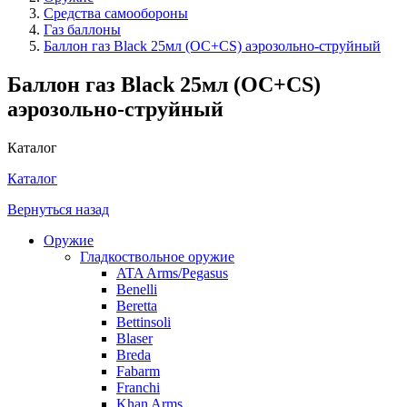
Средства самообороны
Газ баллоны
Баллон газ Black 25мл (OC+CS) аэрозольно-струйный
Баллон газ Black 25мл (OC+CS)
аэрозольно-струйный
Каталог
Каталог
Вернуться назад
Оружие
Гладкоствольное оружие
ATA Arms/Pegasus
Benelli
Beretta
Bettinsoli
Blaser
Breda
Fabarm
Franchi
Khan Arms