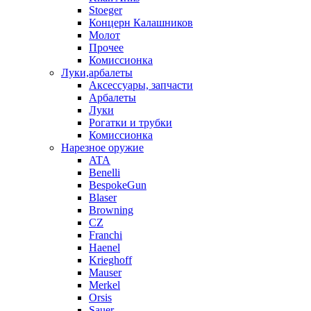
Stoeger
Концерн Калашников
Молот
Прочее
Комиссионка
Луки,арбалеты
Аксессуары, запчасти
Арбалеты
Луки
Рогатки и трубки
Комиссионка
Нарезное оружие
ATA
Benelli
BespokeGun
Blaser
Browning
CZ
Franchi
Haenel
Krieghoff
Mauser
Merkel
Orsis
Sauer