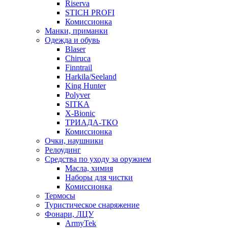
Riserva
STICH PROFI
Комиссионка
Манки, приманки
Одежда и обувь
Blaser
Chiruca
Finntrail
Harkila/Seeland
King Hunter
Polyver
SITKA
X-Bionic
ТРИАДА-ТКО
Комиссионка
Очки, наушники
Релоудинг
Средства по уходу за оружием
Масла, химия
Наборы для чистки
Комиссионка
Термосы
Туристическое снаряжение
Фонари, ЛЦУ
ArmyTek