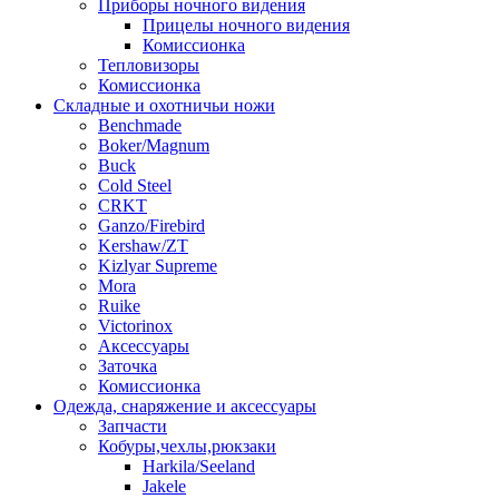
Приборы ночного видения
Прицелы ночного видения
Комиссионка
Тепловизоры
Комиссионка
Складные и охотничьи ножи
Benchmade
Boker/Magnum
Buck
Cold Steel
CRKT
Ganzo/Firebird
Kershaw/ZT
Kizlyar Supreme
Mora
Ruike
Victorinox
Аксессуары
Заточка
Комиссионка
Одежда, снаряжение и аксессуары
Запчасти
Кобуры,чехлы,рюкзаки
Harkila/Seeland
Jakele