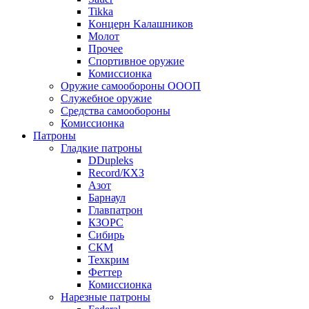
Tikka
Кoнцеpн Kалашников
Молот
Прочее
Спортивное оружие
Комиссионка
Оружие самообороны ОООП
Служебное оружие
Средства самообороны
Комиссионка
Патроны
Гладкие патроны
DDupleks
Record/КХЗ
Азот
Барнаул
Главпатрон
КЗОРС
Сибирь
СКМ
Техкрим
Феттер
Комиссионка
Нарезные патроны