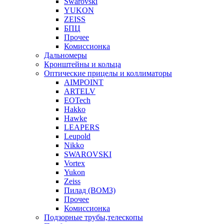
Swarovski
YUKON
ZEISS
БПЦ
Прочее
Комиссионка
Дальномеры
Кронштейны и кольца
Оптические прицелы и коллиматоры
AIMPOINT
ARTELV
EOTech
Hakko
Hawke
LEAPERS
Leupold
Nikko
SWAROVSKI
Vortex
Yukon
Zeiss
Пилад (ВОМЗ)
Прочее
Комиссионка
Подзорные трубы,телескопы