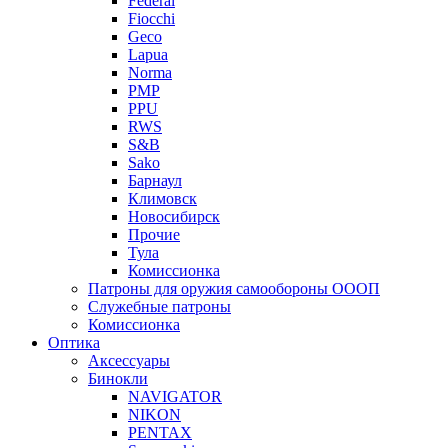
Federal
Fiocchi
Geco
Lapua
Norma
PMP
PPU
RWS
S&B
Sako
Барнаул
Климовск
Новосибирск
Прочие
Тула
Комиссионка
Патроны для оружия самообороны ОООП
Служебные патроны
Комиссионка
Оптика
Аксессуары
Бинокли
NAVIGATOR
NIKON
PENTAX