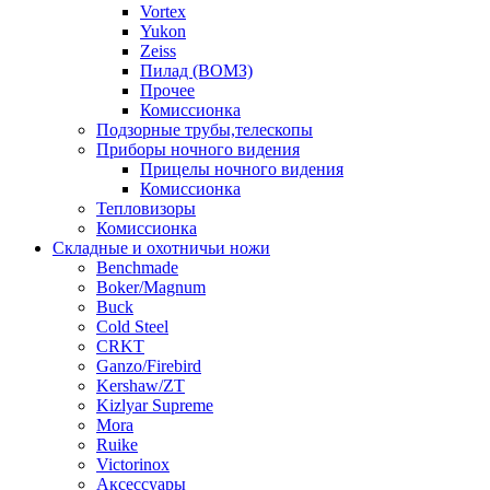
Vortex
Yukon
Zeiss
Пилад (ВОМЗ)
Прочее
Комиссионка
Подзорные трубы,телескопы
Приборы ночного видения
Прицелы ночного видения
Комиссионка
Тепловизоры
Комиссионка
Складные и охотничьи ножи
Benchmade
Boker/Magnum
Buck
Cold Steel
CRKT
Ganzo/Firebird
Kershaw/ZT
Kizlyar Supreme
Mora
Ruike
Victorinox
Аксессуары