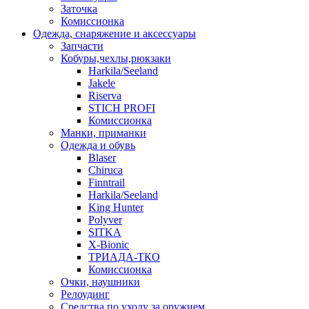
Заточка
Комиссионка
Одежда, снаряжение и аксессуары
Запчасти
Кобуры,чехлы,рюкзаки
Harkila/Seeland
Jakele
Riserva
STICH PROFI
Комиссионка
Манки, приманки
Одежда и обувь
Blaser
Chiruca
Finntrail
Harkila/Seeland
King Hunter
Polyver
SITKA
X-Bionic
ТРИАДА-ТКО
Комиссионка
Очки, наушники
Релоудинг
Средства по уходу за оружием