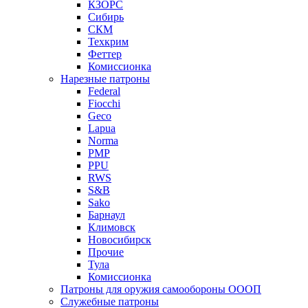
КЗОРС
Сибирь
СКМ
Техкрим
Феттер
Комиссионка
Нарезные патроны
Federal
Fiocchi
Geco
Lapua
Norma
PMP
PPU
RWS
S&B
Sako
Барнаул
Климовск
Новосибирск
Прочие
Тула
Комиссионка
Патроны для оружия самообороны ОООП
Служебные патроны