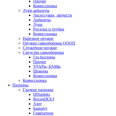
Прочее
Комиссионка
Луки,арбалеты
Аксессуары, запчасти
Арбалеты
Луки
Рогатки и трубки
Комиссионка
Нарезное оружие
Оружие самообороны ОООП
Служебное оружие
Средства самообороны
Газ баллоны
Прочее
УДАРы, БАМы
Шокеры
Комиссионка
Комиссионка
Патроны
Гладкие патроны
DDupleks
Record/КХЗ
Азот
Барнаул
Главпатрон