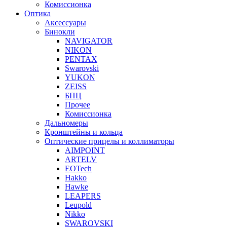
Комиссионка
Оптика
Аксессуары
Бинокли
NAVIGATOR
NIKON
PENTAX
Swarovski
YUKON
ZEISS
БПЦ
Прочее
Комиссионка
Дальномеры
Кронштейны и кольца
Оптические прицелы и коллиматоры
AIMPOINT
ARTELV
EOTech
Hakko
Hawke
LEAPERS
Leupold
Nikko
SWAROVSKI