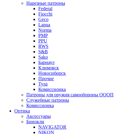
Нарезные патроны
Federal
Fiocchi
Geco
Lapua
Norma
PMP
PPU
RWS
S&B
Sako
Барнаул
Климовск
Новосибирск
Прочие
Тула
Комиссионка
Патроны для оружия самообороны ОООП
Служебные патроны
Комиссионка
Оптика
Аксессуары
Бинокли
NAVIGATOR
NIKON