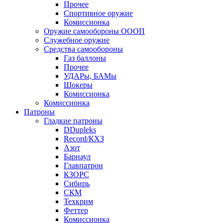
Прочее
Спортивное оружие
Комиссионка
Оружие самообороны ОООП
Служебное оружие
Средства самообороны
Газ баллоны
Прочее
УДАРы, БАМы
Шокеры
Комиссионка
Комиссионка
Патроны
Гладкие патроны
DDupleks
Record/КХЗ
Азот
Барнаул
Главпатрон
КЗОРС
Сибирь
СКМ
Техкрим
Феттер
Комиссионка