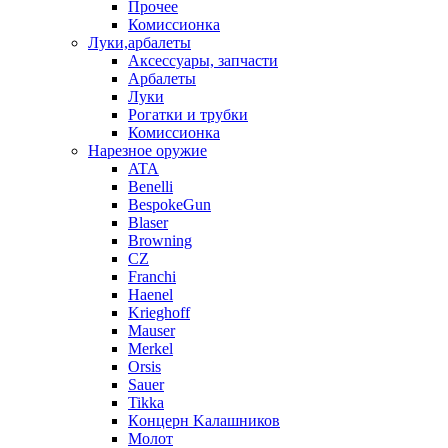
Прочее
Комиссионка
Луки,арбалеты
Аксессуары, запчасти
Арбалеты
Луки
Рогатки и трубки
Комиссионка
Нарезное оружие
ATA
Benelli
BespokeGun
Blaser
Browning
CZ
Franchi
Haenel
Krieghoff
Mauser
Merkel
Orsis
Sauer
Tikka
Кoнцеpн Kалашников
Молот