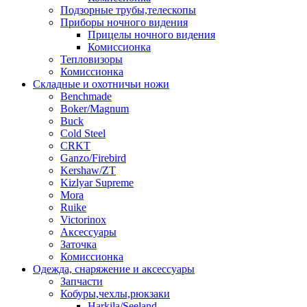
Подзорные трубы,телескопы
Приборы ночного видения
Прицелы ночного видения
Комиссионка
Тепловизоры
Комиссионка
Складные и охотничьи ножи
Benchmade
Boker/Magnum
Buck
Cold Steel
CRKT
Ganzo/Firebird
Kershaw/ZT
Kizlyar Supreme
Mora
Ruike
Victorinox
Аксессуары
Заточка
Комиссионка
Одежда, снаряжение и аксессуары
Запчасти
Кобуры,чехлы,рюкзаки
Harkila/Seeland