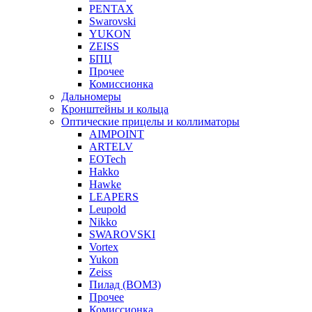
PENTAX
Swarovski
YUKON
ZEISS
БПЦ
Прочее
Комиссионка
Дальномеры
Кронштейны и кольца
Оптические прицелы и коллиматоры
AIMPOINT
ARTELV
EOTech
Hakko
Hawke
LEAPERS
Leupold
Nikko
SWAROVSKI
Vortex
Yukon
Zeiss
Пилад (ВОМЗ)
Прочее
Комиссионка