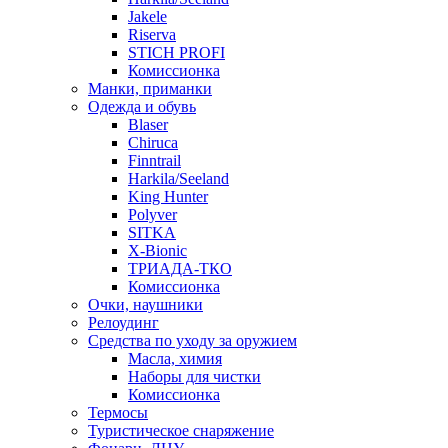
Jakele
Riserva
STICH PROFI
Комиссионка
Манки, приманки
Одежда и обувь
Blaser
Chiruca
Finntrail
Harkila/Seeland
King Hunter
Polyver
SITKA
X-Bionic
ТРИАДА-ТКО
Комиссионка
Очки, наушники
Релоудинг
Средства по уходу за оружием
Масла, химия
Наборы для чистки
Комиссионка
Термосы
Туристическое снаряжение