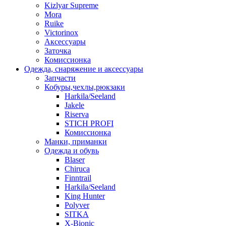
Kizlyar Supreme
Mora
Ruike
Victorinox
Аксессуары
Заточка
Комиссионка
Одежда, снаряжение и аксессуары
Запчасти
Кобуры,чехлы,рюкзаки
Harkila/Seeland
Jakele
Riserva
STICH PROFI
Комиссионка
Манки, приманки
Одежда и обувь
Blaser
Chiruca
Finntrail
Harkila/Seeland
King Hunter
Polyver
SITKA
X-Bionic