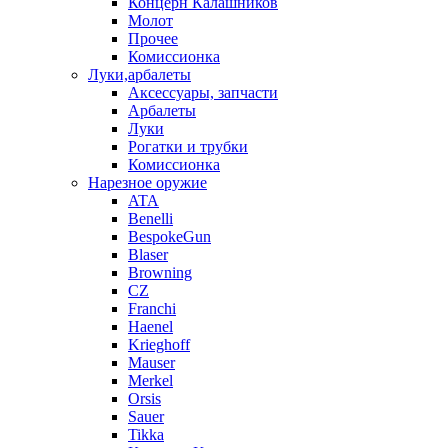
Концерн Калашников
Молот
Прочее
Комиссионка
Луки,арбалеты
Аксессуары, запчасти
Арбалеты
Луки
Рогатки и трубки
Комиссионка
Нарезное оружие
ATA
Benelli
BespokeGun
Blaser
Browning
CZ
Franchi
Haenel
Krieghoff
Mauser
Merkel
Orsis
Sauer
Tikka