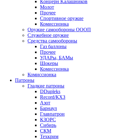
Кoнцеpн Kалашников
Молот
Прочее
Спортивное оружие
Комиссионка
Оружие самообороны ОООП
Служебное оружие
Средства самообороны
Газ баллоны
Прочее
УДАРы, БАМы
Шокеры
Комиссионка
Комиссионка
Патроны
Гладкие патроны
DDupleks
Record/КХЗ
Азот
Барнаул
Главпатрон
КЗОРС
Сибирь
СКМ
Техкрим