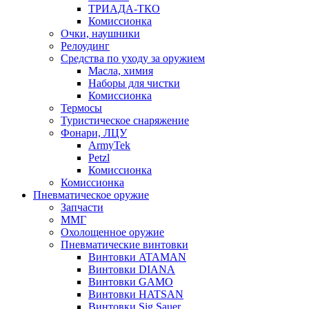
ТРИАДА-ТКО
Комиссионка
Очки, наушники
Релоудинг
Средства по уходу за оружием
Масла, химия
Наборы для чистки
Комиссионка
Термосы
Туристическое снаряжение
Фонари, ЛЦУ
ArmyTek
Petzl
Комиссионка
Комиссионка
Пневматическое оружие
Запчасти
ММГ
Охолощенное оружие
Пневматические винтовки
Винтовки ATAMAN
Винтовки DIANA
Винтовки GAMO
Винтовки HATSAN
Винтовки Sig Sauer