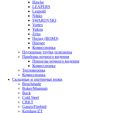
Hawke
LEAPERS
Leupold
Nikko
SWAROVSKI
Vortex
Yukon
Zeiss
Пилад (ВОМЗ)
Прочее
Комиссионка
Подзорные трубы,телескопы
Приборы ночного видения
Прицелы ночного видения
Комиссионка
Тепловизоры
Комиссионка
Складные и охотничьи ножи
Benchmade
Boker/Magnum
Buck
Cold Steel
CRKT
Ganzo/Firebird
Kershaw/ZT