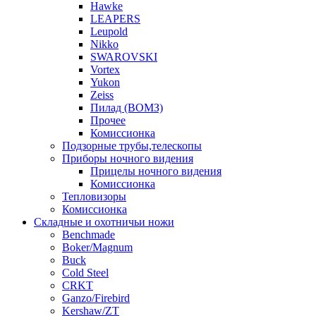
Hawke
LEAPERS
Leupold
Nikko
SWAROVSKI
Vortex
Yukon
Zeiss
Пилад (ВОМЗ)
Прочее
Комиссионка
Подзорные трубы,телескопы
Приборы ночного видения
Прицелы ночного видения
Комиссионка
Тепловизоры
Комиссионка
Складные и охотничьи ножи
Benchmade
Boker/Magnum
Buck
Cold Steel
CRKT
Ganzo/Firebird
Kershaw/ZT