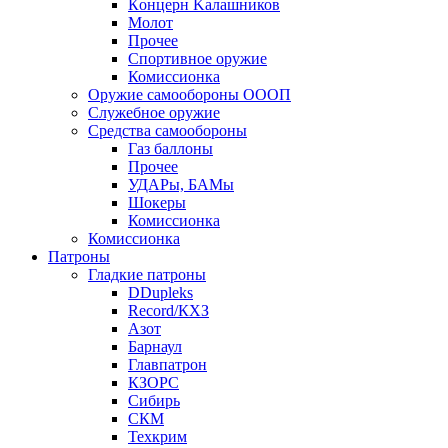
Кoнцеpн Kалашников
Молот
Прочее
Спортивное оружие
Комиссионка
Оружие самообороны ОООП
Служебное оружие
Средства самообороны
Газ баллоны
Прочее
УДАРы, БАМы
Шокеры
Комиссионка
Комиссионка
Патроны
Гладкие патроны
DDupleks
Record/КХЗ
Азот
Барнаул
Главпатрон
КЗОРС
Сибирь
СКМ
Техкрим