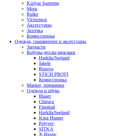
Kizlyar Supreme
Mora
Ruike
Victorinox
Аксессуары
Заточка
Комиссионка
Одежда, снаряжение и аксессуары
Запчасти
Кобуры,чехлы,рюкзаки
Harkila/Seeland
Jakele
Riserva
STICH PROFI
Комиссионка
Манки, приманки
Одежда и обувь
Blaser
Chiruca
Finntrail
Harkila/Seeland
King Hunter
Polyver
SITKA
X-Bionic