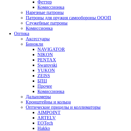
Феттер
Комиссионка
Нарезные патроны
Патроны для оружия самообороны ОООП
Служебные патроны
Комиссионка
Оптика
Аксессуары
Бинокли
NAVIGATOR
NIKON
PENTAX
Swarovski
YUKON
ZEISS
БПЦ
Прочее
Комиссионка
Дальномеры
Кронштейны и кольца
Оптические прицелы и коллиматоры
AIMPOINT
ARTELV
EOTech
Hakko