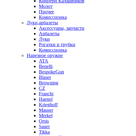
Концерн Калашников
Молот
Прочее
Комиссионка
Луки,арбалеты
Аксессуары, запчасти
Арбалеты
Луки
Рогатки и трубки
Комиссионка
Нарезное оружие
ATA
Benelli
BespokeGun
Blaser
Browning
CZ
Franchi
Haenel
Krieghoff
Mauser
Merkel
Orsis
Sauer
Tikka