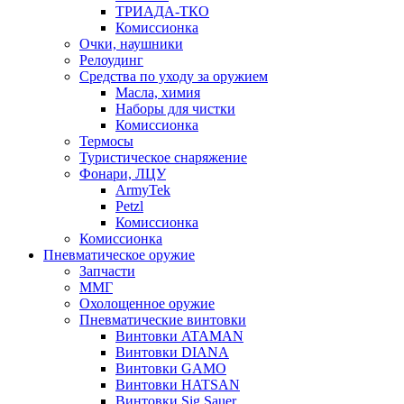
ТРИАДА-ТКО
Комиссионка
Очки, наушники
Релоудинг
Средства по уходу за оружием
Масла, химия
Наборы для чистки
Комиссионка
Термосы
Туристическое снаряжение
Фонари, ЛЦУ
ArmyTek
Petzl
Комиссионка
Комиссионка
Пневматическое оружие
Запчасти
ММГ
Охолощенное оружие
Пневматические винтовки
Винтовки ATAMAN
Винтовки DIANA
Винтовки GAMO
Винтовки HATSAN
Винтовки Sig Sauer