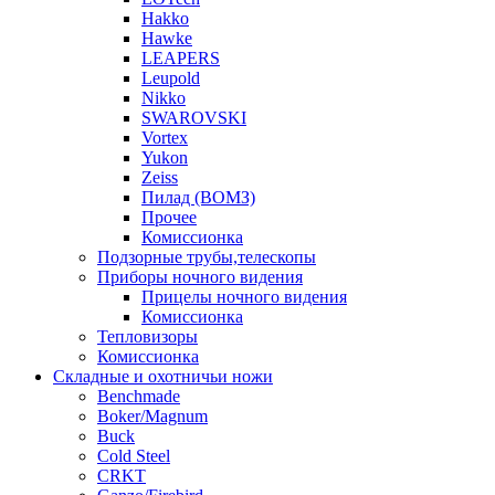
Hakko
Hawke
LEAPERS
Leupold
Nikko
SWAROVSKI
Vortex
Yukon
Zeiss
Пилад (ВОМЗ)
Прочее
Комиссионка
Подзорные трубы,телескопы
Приборы ночного видения
Прицелы ночного видения
Комиссионка
Тепловизоры
Комиссионка
Складные и охотничьи ножи
Benchmade
Boker/Magnum
Buck
Cold Steel
CRKT