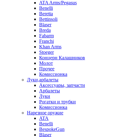
ATA Arms/Pegasus
Benelli
Beretta
Bettinsoli
Blaser
Breda
Fabarm
Franchi
Khan Arms
Stoeger
Концерн Калашников
Молот
Прочее
Комиссионка
Луки,арбалеты
Аксессуары, запчасти
Арбалеты
Луки
Рогатки и трубки
Комиссионка
Нарезное оружие
ATA
Benelli
BespokeGun
Blaser