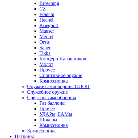
Browning
CZ
Franchi
Haenel
Krieghoff
Mauser
Merkel
Orsis
Sauer
Tikka
Кoнцеpн Kалашников
Молот
Прочее
Спортивное оружие
Комиссионка
Оружие самообороны ОООП
Служебное оружие
Средства самообороны
Газ баллоны
Прочее
УДАРы, БАМы
Шокеры
Комиссионка
Комиссионка
Патроны