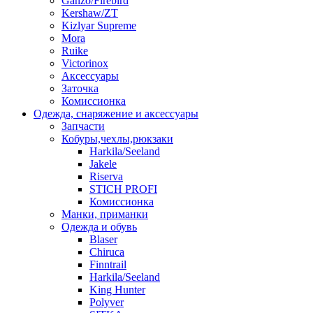
Ganzo/Firebird
Kershaw/ZT
Kizlyar Supreme
Mora
Ruike
Victorinox
Аксессуары
Заточка
Комиссионка
Одежда, снаряжение и аксессуары
Запчасти
Кобуры,чехлы,рюкзаки
Harkila/Seeland
Jakele
Riserva
STICH PROFI
Комиссионка
Манки, приманки
Одежда и обувь
Blaser
Chiruca
Finntrail
Harkila/Seeland
King Hunter
Polyver