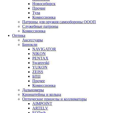
Новосибирск
Прочие
Тула
Комиссионка
Патроны для оружия самообороны ОООП
Служебные патроны
Комиссионка
Оптика
Аксессуары
Бинокли
NAVIGATOR
NIKON
PENTAX
Swarovski
YUKON
ZEISS
БПЦ
Прочее
Комиссионка
Дальномеры
Кронштейны и кольца
Оптические прицелы и коллиматоры
AIMPOINT
ARTELV
EOTech