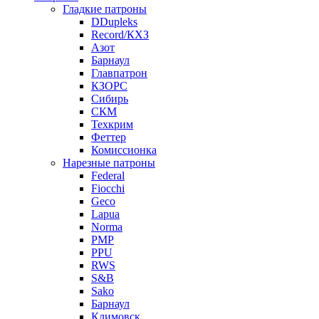
Гладкие патроны
DDupleks
Record/КХЗ
Азот
Барнаул
Главпатрон
КЗОРС
Сибирь
СКМ
Техкрим
Феттер
Комиссионка
Нарезные патроны
Federal
Fiocchi
Geco
Lapua
Norma
PMP
PPU
RWS
S&B
Sako
Барнаул
Климовск