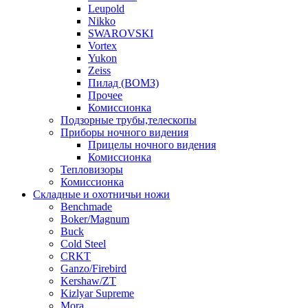
Leupold
Nikko
SWAROVSKI
Vortex
Yukon
Zeiss
Пилад (ВОМЗ)
Прочее
Комиссионка
Подзорные трубы,телескопы
Приборы ночного видения
Прицелы ночного видения
Комиссионка
Тепловизоры
Комиссионка
Складные и охотничьи ножи
Benchmade
Boker/Magnum
Buck
Cold Steel
CRKT
Ganzo/Firebird
Kershaw/ZT
Kizlyar Supreme
Mora