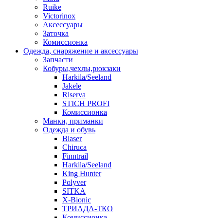
Ruike
Victorinox
Аксессуары
Заточка
Комиссионка
Одежда, снаряжение и аксессуары
Запчасти
Кобуры,чехлы,рюкзаки
Harkila/Seeland
Jakele
Riserva
STICH PROFI
Комиссионка
Манки, приманки
Одежда и обувь
Blaser
Chiruca
Finntrail
Harkila/Seeland
King Hunter
Polyver
SITKA
X-Bionic
ТРИАДА-ТКО
Комиссионка