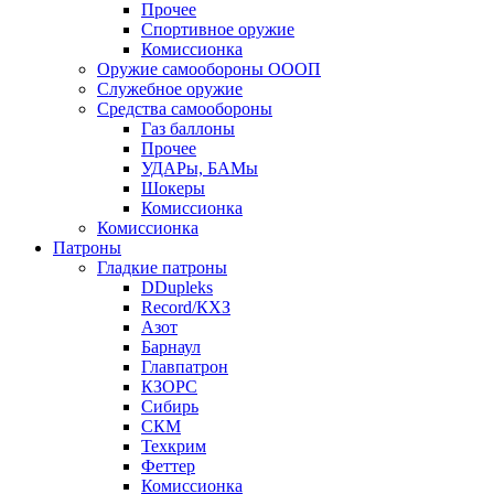
Прочее
Спортивное оружие
Комиссионка
Оружие самообороны ОООП
Служебное оружие
Средства самообороны
Газ баллоны
Прочее
УДАРы, БАМы
Шокеры
Комиссионка
Комиссионка
Патроны
Гладкие патроны
DDupleks
Record/КХЗ
Азот
Барнаул
Главпатрон
КЗОРС
Сибирь
СКМ
Техкрим
Феттер
Комиссионка