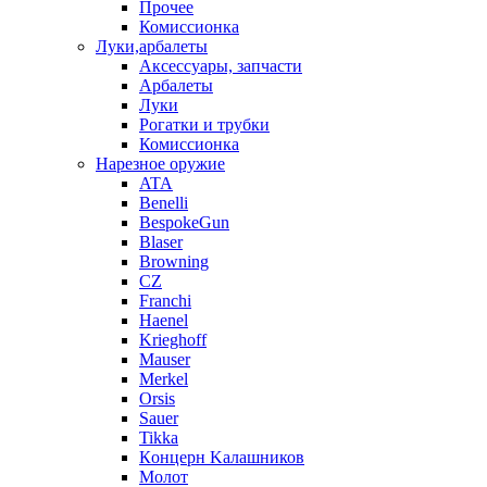
Прочее
Комиссионка
Луки,арбалеты
Аксессуары, запчасти
Арбалеты
Луки
Рогатки и трубки
Комиссионка
Нарезное оружие
ATA
Benelli
BespokeGun
Blaser
Browning
CZ
Franchi
Haenel
Krieghoff
Mauser
Merkel
Orsis
Sauer
Tikka
Кoнцеpн Kалашников
Молот