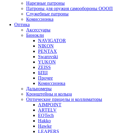
Нарезные патроны
Патроны для оружия самообороны ОООП
Служебные патроны
Комиссионка
Оптика
Аксессуары
Бинокли
NAVIGATOR
NIKON
PENTAX
Swarovski
YUKON
ZEISS
БПЦ
Прочее
Комиссионка
Дальномеры
Кронштейны и кольца
Оптические прицелы и коллиматоры
AIMPOINT
ARTELV
EOTech
Hakko
Hawke
LEAPERS