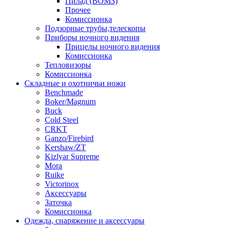
Пилад (ВОМЗ)
Прочее
Комиссионка
Подзорные трубы,телескопы
Приборы ночного видения
Прицелы ночного видения
Комиссионка
Тепловизоры
Комиссионка
Складные и охотничьи ножи
Benchmade
Boker/Magnum
Buck
Cold Steel
CRKT
Ganzo/Firebird
Kershaw/ZT
Kizlyar Supreme
Mora
Ruike
Victorinox
Аксессуары
Заточка
Комиссионка
Одежда, снаряжение и аксессуары