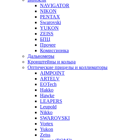
NAVIGATOR
NIKON
PENTAX
Swarovski
YUKON
ZEISS
БПЦ
Прочее
Комиссионка
Дальномеры
Кронштейны и кольца
Оптические прицелы и коллиматоры
AIMPOINT
ARTELV
EOTech
Hakko
Hawke
LEAPERS
Leupold
Nikko
SWAROVSKI
Vortex
Yukon
Zeiss