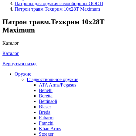
Патроны для оружия самообороны ОООП
Патрон травм.Техкрим 10х28Т Maximum
Патрон травм.Техкрим 10х28Т
Maximum
Каталог
Каталог
Вернуться назад
Оружие
Гладкоствольное оружие
ATA Arms/Pegasus
Benelli
Beretta
Bettinsoli
Blaser
Breda
Fabarm
Franchi
Khan Arms
Stoeger