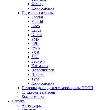
Феттер
Комиссионка
Нарезные патроны
Federal
Fiocchi
Geco
Lapua
Norma
PMP
PPU
RWS
S&B
Sako
Барнаул
Климовск
Новосибирск
Прочие
Тула
Комиссионка
Патроны для оружия самообороны ОООП
Служебные патроны
Комиссионка
Оптика
Аксессуары
Бинокли