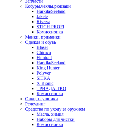
Запчасти
Кобуры,чехлы,рюкзаки
Harkila/Seeland
Jakele
Riserva
STICH PROFI
Комиссионка
Манки, приманки
Одежда и обувь
Blaser
Chiruca
Finntrail
Harkila/Seeland
King Hunter
Polyver
SITKA
X-Bionic
ТРИАДА-ТКО
Комиссионка
Очки, наушники
Релоудинг
Средства по уходу за оружием
Масла, химия
Наборы для чистки
Комиссионка