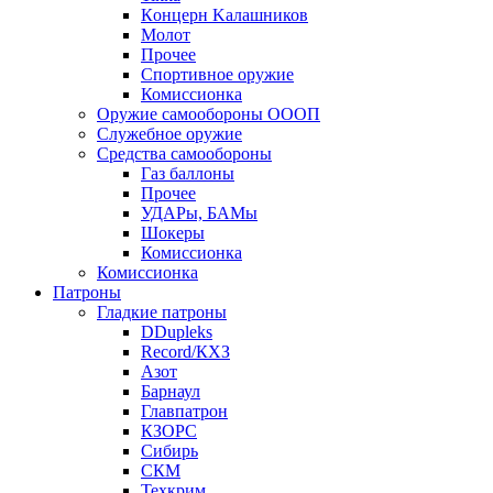
Кoнцеpн Kалашников
Молот
Прочее
Спортивное оружие
Комиссионка
Оружие самообороны ОООП
Служебное оружие
Средства самообороны
Газ баллоны
Прочее
УДАРы, БАМы
Шокеры
Комиссионка
Комиссионка
Патроны
Гладкие патроны
DDupleks
Record/КХЗ
Азот
Барнаул
Главпатрон
КЗОРС
Сибирь
СКМ
Техкрим