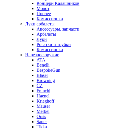
Концерн Калашников
Молот
Прочее
Комиссионка
Луки,арбалеты
Аксессуары, запчасти
Арбалеты
Луки
Рогатки и трубки
Комиссионка
Нарезное оружие
ATA
Benelli
BespokeGun
Blaser
Browning
CZ
Franchi
Haenel
Krieghoff
Mauser
Merkel
Orsis
Sauer
Tikka