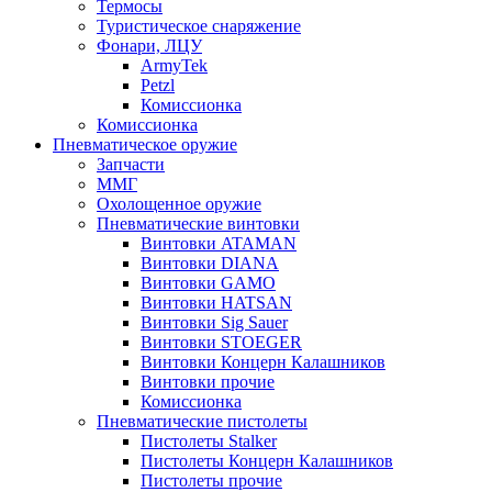
Термосы
Туристическое снаряжение
Фонари, ЛЦУ
ArmyTek
Petzl
Комиссионка
Комиссионка
Пневматическое оружие
Запчасти
ММГ
Охолощенное оружие
Пневматические винтовки
Винтовки ATAMAN
Винтовки DIANA
Винтовки GAMO
Винтовки HATSAN
Винтовки Sig Sauer
Винтовки STOEGER
Винтовки Концерн Калашников
Винтовки прочие
Комиссионка
Пневматические пистолеты
Пистолеты Stalker
Пистолеты Концерн Калашников
Пистолеты прочие