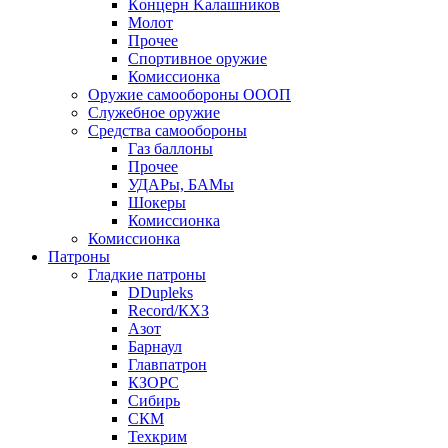
Кoнцеpн Kалашников
Молот
Прочее
Спортивное оружие
Комиссионка
Оружие самообороны ОООП
Служебное оружие
Средства самообороны
Газ баллоны
Прочее
УДАРы, БАМы
Шокеры
Комиссионка
Комиссионка
Патроны
Гладкие патроны
DDupleks
Record/КХЗ
Азот
Барнаул
Главпатрон
КЗОРС
Сибирь
СКМ
Техкрим