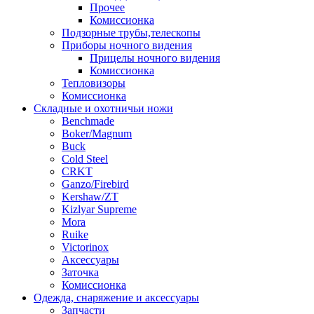
Прочее
Комиссионка
Подзорные трубы,телескопы
Приборы ночного видения
Прицелы ночного видения
Комиссионка
Тепловизоры
Комиссионка
Складные и охотничьи ножи
Benchmade
Boker/Magnum
Buck
Cold Steel
CRKT
Ganzo/Firebird
Kershaw/ZT
Kizlyar Supreme
Mora
Ruike
Victorinox
Аксессуары
Заточка
Комиссионка
Одежда, снаряжение и аксессуары
Запчасти