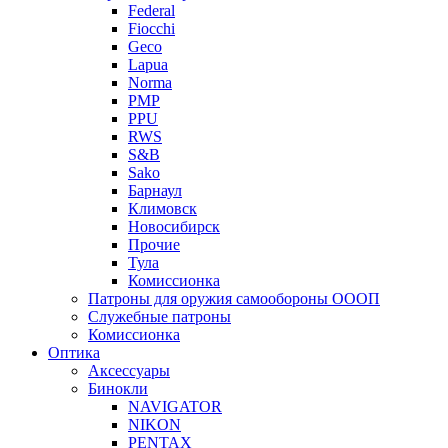
Federal
Fiocchi
Geco
Lapua
Norma
PMP
PPU
RWS
S&B
Sako
Барнаул
Климовск
Новосибирск
Прочие
Тула
Комиссионка
Патроны для оружия самообороны ОООП
Служебные патроны
Комиссионка
Оптика
Аксессуары
Бинокли
NAVIGATOR
NIKON
PENTAX