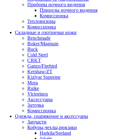
Приборы ночного видения
Прицелы ночного видения
Комиссионка
Тепловизоры
Комиссионка
Складные и охотничьи ножи
Benchmade
Boker/Magnum
Buck
Cold Steel
CRKT
Ganzo/Firebird
Kershaw/ZT
Kizlyar Supreme
Mora
Ruike
Victorinox
Аксессуары
Заточка
Комиссионка
Одежда, снаряжение и аксессуары
Запчасти
Кобуры,чехлы,рюкзаки
Harkila/Seeland
Jakele