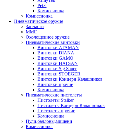
ArmyTek
Petzl
Комиссионка
Комиссионка
Пневматическое оружие
Запчасти
ММГ
Охолощенное оружие
Пневматические винтовки
Винтовки ATAMAN
Винтовки DIANA
Винтовки GAMO
Винтовки HATSAN
Винтовки Sig Sauer
Винтовки STOEGER
Винтовки Концерн Калашников
Винтовки прочие
Комиссионка
Пневматические пистолеты
Пистолеты Stalker
Пистолеты Концерн Калашников
Пистолеты прочие
Комиссионка
Пули,баллоны,мишени
Комиссионка