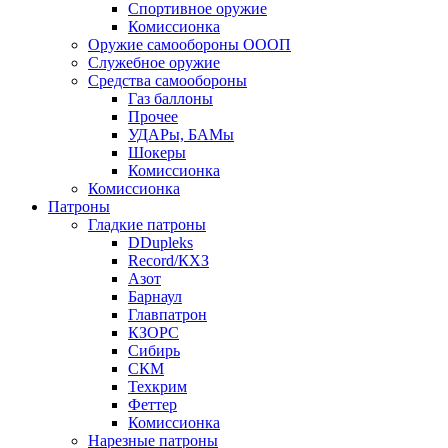
Спортивное оружие
Комиссионка
Оружие самообороны ОООП
Служебное оружие
Средства самообороны
Газ баллоны
Прочее
УДАРы, БАМы
Шокеры
Комиссионка
Комиссионка
Патроны
Гладкие патроны
DDupleks
Record/КХЗ
Азот
Барнаул
Главпатрон
КЗОРС
Сибирь
СКМ
Техкрим
Феттер
Комиссионка
Нарезные патроны