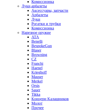
Комиссионка
Луки,арбалеты
Аксессуары, запчасти
Арбалеты
Луки
Рогатки и трубки
Комиссионка
Нарезное оружие
ATA
Benelli
BespokeGun
Blaser
Browning
CZ
Franchi
Haenel
Krieghoff
Mauser
Merkel
Orsis
Sauer
Tikka
Кoнцеpн Kалашников
Молот
Прочее