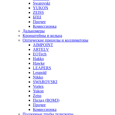
Swarovski
YUKON
ZEISS
БПЦ
Прочее
Комиссионка
Дальномеры
Кронштейны и кольца
Оптические прицелы и коллиматоры
AIMPOINT
ARTELV
EOTech
Hakko
Hawke
LEAPERS
Leupold
Nikko
SWAROVSKI
Vortex
Yukon
Zeiss
Пилад (ВОМЗ)
Прочее
Комиссионка
Подзорные трубы,телескопы