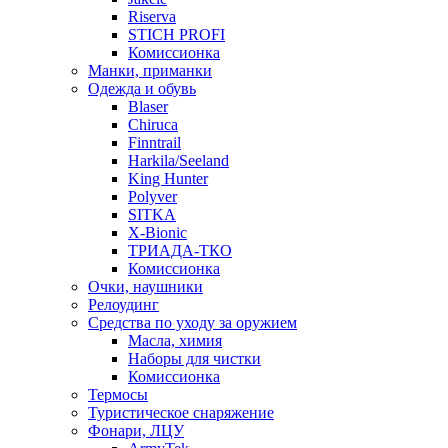
Riserva
STICH PROFI
Комиссионка
Манки, приманки
Одежда и обувь
Blaser
Chiruca
Finntrail
Harkila/Seeland
King Hunter
Polyver
SITKA
X-Bionic
ТРИАДА-ТКО
Комиссионка
Очки, наушники
Релоудинг
Средства по уходу за оружием
Масла, химия
Наборы для чистки
Комиссионка
Термосы
Туристическое снаряжение
Фонари, ЛЦУ