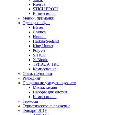
Riserva
STICH PROFI
Комиссионка
Манки, приманки
Одежда и обувь
Blaser
Chiruca
Finntrail
Harkila/Seeland
King Hunter
Polyver
SITKA
X-Bionic
ТРИАДА-ТКО
Комиссионка
Очки, наушники
Релоудинг
Средства по уходу за оружием
Масла, химия
Наборы для чистки
Комиссионка
Термосы
Туристическое снаряжение
Фонари, ЛЦУ