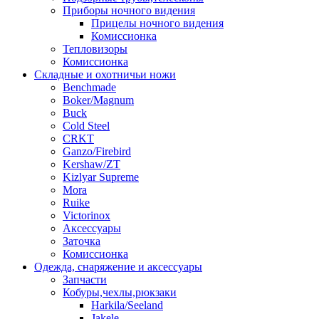
Приборы ночного видения
Прицелы ночного видения
Комиссионка
Тепловизоры
Комиссионка
Складные и охотничьи ножи
Benchmade
Boker/Magnum
Buck
Cold Steel
CRKT
Ganzo/Firebird
Kershaw/ZT
Kizlyar Supreme
Mora
Ruike
Victorinox
Аксессуары
Заточка
Комиссионка
Одежда, снаряжение и аксессуары
Запчасти
Кобуры,чехлы,рюкзаки
Harkila/Seeland
Jakele