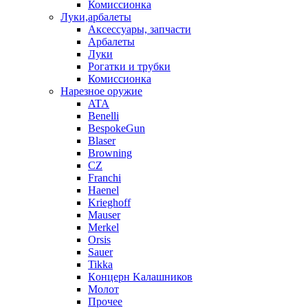
Комиссионка
Луки,арбалеты
Аксессуары, запчасти
Арбалеты
Луки
Рогатки и трубки
Комиссионка
Нарезное оружие
ATA
Benelli
BespokeGun
Blaser
Browning
CZ
Franchi
Haenel
Krieghoff
Mauser
Merkel
Orsis
Sauer
Tikka
Кoнцеpн Kалашников
Молот
Прочее