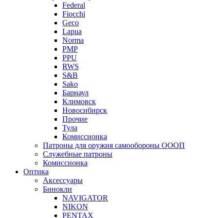
Federal
Fiocchi
Geco
Lapua
Norma
PMP
PPU
RWS
S&B
Sako
Барнаул
Климовск
Новосибирск
Прочие
Тула
Комиссионка
Патроны для оружия самообороны ОООП
Служебные патроны
Комиссионка
Оптика
Аксессуары
Бинокли
NAVIGATOR
NIKON
PENTAX