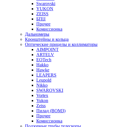
Swarovski
YUKON
ZEISS
БПЦ
Прочее
Комиссионка
Дальномеры
Кронштейны и кольца
Оптические прицелы и коллиматоры
AIMPOINT
ARTELV
EOTech
Hakko
Hawke
LEAPERS
Leupold
Nikko
SWAROVSKI
Vortex
Yukon
Zeiss
Пилад (ВОМЗ)
Прочее
Комиссионка
Подзорные трубы,телескопы