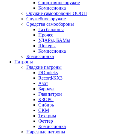
Спортивное оружие
Комиссионка
Оружие самообороны ОООП
Служебное оружие
Средства самообороны
Газ баллоны
Прочее
УДАРы, БАМы
Шокеры
Комиссионка
Комиссионка
Патроны
Гладкие патроны
DDupleks
Record/КХЗ
Азот
Барнаул
Главпатрон
КЗОРС
Сибирь
СКМ
Техкрим
Феттер
Комиссионка
Нарезные патроны