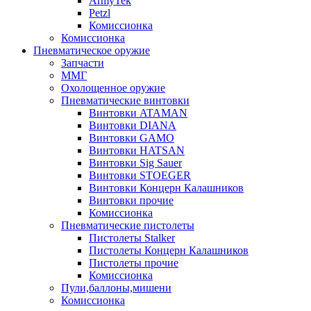
ArmyTek
Petzl
Комиссионка
Комиссионка
Пневматическое оружие
Запчасти
ММГ
Охолощенное оружие
Пневматические винтовки
Винтовки ATAMAN
Винтовки DIANA
Винтовки GAMO
Винтовки HATSAN
Винтовки Sig Sauer
Винтовки STOEGER
Винтовки Концерн Калашников
Винтовки прочие
Комиссионка
Пневматические пистолеты
Пистолеты Stalker
Пистолеты Концерн Калашников
Пистолеты прочие
Комиссионка
Пули,баллоны,мишени
Комиссионка