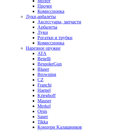
Молот
Прочее
Комиссионка
Луки,арбалеты
Аксессуары, запчасти
Арбалеты
Луки
Рогатки и трубки
Комиссионка
Нарезное оружие
ATA
Benelli
BespokeGun
Blaser
Browning
CZ
Franchi
Haenel
Krieghoff
Mauser
Merkel
Orsis
Sauer
Tikka
Кoнцеpн Kалашников