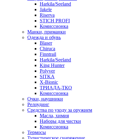
Harkila/Seeland
Jakele
Riserva
STICH PROFI
Комиссионка
Манки, приманки
Одежда и обувь
Blaser
Chiruca
Finntrail
Harkila/Seeland
King Hunter
Polyver
SITKA
X-Bionic
ТРИАДА-ТКО
Комиссионка
Очки, наушники
Релоудинг
Средства по уходу за оружием
Масла, химия
Наборы для чистки
Комиссионка
Термосы
Туристическое снаряжение