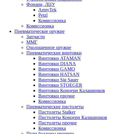
Фонари, ЛЦУ
ArmyTek
Petzl
Комиссионка
Комиссионка
Пневматическое оружие
Запчасти
ММГ
Охолощенное оружие
Пневматические винтовки
Винтовки ATAMAN
Винтовки DIANA
Винтовки GAMO
Винтовки HATSAN
Винтовки Sig Sauer
Винтовки STOEGER
Винтовки Концерн Калашников
Винтовки прочие
Комиссионка
Пневматические пистолеты
Пистолеты Stalker
Пистолеты Концерн Калашников
Пистолеты прочие
Комиссионка
Пули,баллоны,мишени