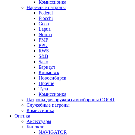
Комиссионка
Нарезные патроны
Federal
Fiocchi
Geco
Lapua
Norma
PMP
PPU
RWS
S&B
Sako
Барнаул
Климовск
Новосибирск
Прочие
Тула
Комиссионка
Патроны для оружия самообороны ОООП
Служебные патроны
Комиссионка
Оптика
Аксессуары
Бинокли
NAVIGATOR