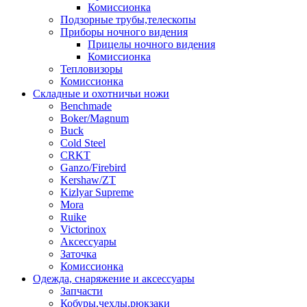
Комиссионка
Подзорные трубы,телескопы
Приборы ночного видения
Прицелы ночного видения
Комиссионка
Тепловизоры
Комиссионка
Складные и охотничьи ножи
Benchmade
Boker/Magnum
Buck
Cold Steel
CRKT
Ganzo/Firebird
Kershaw/ZT
Kizlyar Supreme
Mora
Ruike
Victorinox
Аксессуары
Заточка
Комиссионка
Одежда, снаряжение и аксессуары
Запчасти
Кобуры,чехлы,рюкзаки