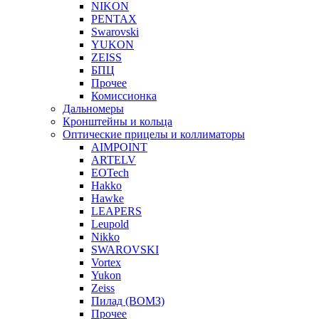
NIKON
PENTAX
Swarovski
YUKON
ZEISS
БПЦ
Прочее
Комиссионка
Дальномеры
Кронштейны и кольца
Оптические прицелы и коллиматоры
AIMPOINT
ARTELV
EOTech
Hakko
Hawke
LEAPERS
Leupold
Nikko
SWAROVSKI
Vortex
Yukon
Zeiss
Пилад (ВОМЗ)
Прочее