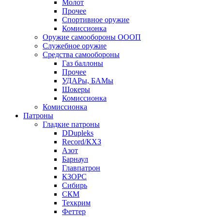
Молот
Прочее
Спортивное оружие
Комиссионка
Оружие самообороны ОООП
Служебное оружие
Средства самообороны
Газ баллоны
Прочее
УДАРы, БАМы
Шокеры
Комиссионка
Комиссионка
Патроны
Гладкие патроны
DDupleks
Record/КХЗ
Азот
Барнаул
Главпатрон
КЗОРС
Сибирь
СКМ
Техкрим
Феттер