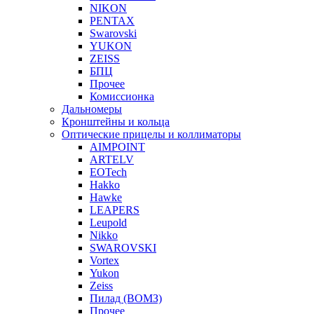
NIKON
PENTAX
Swarovski
YUKON
ZEISS
БПЦ
Прочее
Комиссионка
Дальномеры
Кронштейны и кольца
Оптические прицелы и коллиматоры
AIMPOINT
ARTELV
EOTech
Hakko
Hawke
LEAPERS
Leupold
Nikko
SWAROVSKI
Vortex
Yukon
Zeiss
Пилад (ВОМЗ)
Прочее