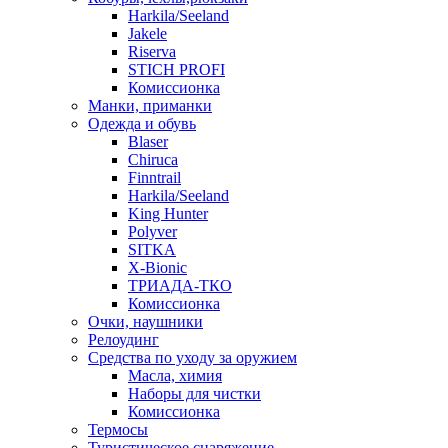
Harkila/Seeland
Jakele
Riserva
STICH PROFI
Комиссионка
Манки, приманки
Одежда и обувь
Blaser
Chiruca
Finntrail
Harkila/Seeland
King Hunter
Polyver
SITKA
X-Bionic
ТРИАДА-ТКО
Комиссионка
Очки, наушники
Релоудинг
Средства по уходу за оружием
Масла, химия
Наборы для чистки
Комиссионка
Термосы
Туристическое снаряжение