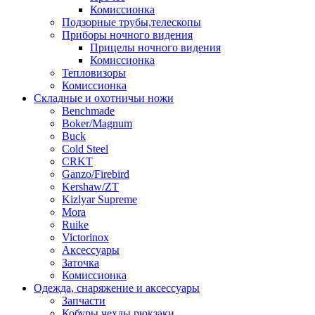
Комиссионка
Подзорные трубы,телескопы
Приборы ночного видения
Прицелы ночного видения
Комиссионка
Тепловизоры
Комиссионка
Складные и охотничьи ножи
Benchmade
Boker/Magnum
Buck
Cold Steel
CRKT
Ganzo/Firebird
Kershaw/ZT
Kizlyar Supreme
Mora
Ruike
Victorinox
Аксессуары
Заточка
Комиссионка
Одежда, снаряжение и аксессуары
Запчасти
Кобуры,чехлы,рюкзаки