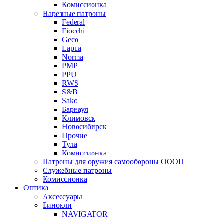
Комиссионка
Нарезные патроны
Federal
Fiocchi
Geco
Lapua
Norma
PMP
PPU
RWS
S&B
Sako
Барнаул
Климовск
Новосибирск
Прочие
Тула
Комиссионка
Патроны для оружия самообороны ОООП
Служебные патроны
Комиссионка
Оптика
Аксессуары
Бинокли
NAVIGATOR