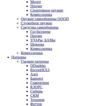
Молот
Прочее
Спортивное оружие
Комиссионка
Оружие самообороны ОООП
Служебное оружие
Средства самообороны
Газ баллоны
Прочее
УДАРы, БАМы
Шокеры
Комиссионка
Комиссионка
Патроны
Гладкие патроны
DDupleks
Record/КХЗ
Азот
Барнаул
Главпатрон
КЗОРС
Сибирь
СКМ
Техкрим
Феттер