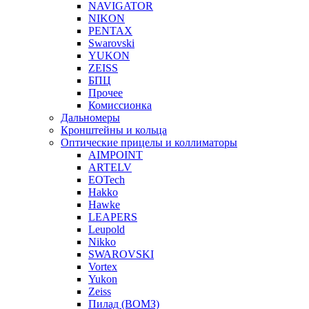
NAVIGATOR
NIKON
PENTAX
Swarovski
YUKON
ZEISS
БПЦ
Прочее
Комиссионка
Дальномеры
Кронштейны и кольца
Оптические прицелы и коллиматоры
AIMPOINT
ARTELV
EOTech
Hakko
Hawke
LEAPERS
Leupold
Nikko
SWAROVSKI
Vortex
Yukon
Zeiss
Пилад (ВОМЗ)