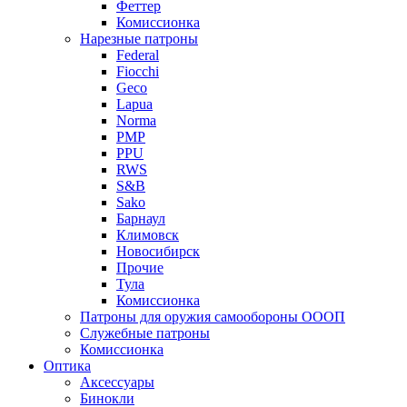
Феттер
Комиссионка
Нарезные патроны
Federal
Fiocchi
Geco
Lapua
Norma
PMP
PPU
RWS
S&B
Sako
Барнаул
Климовск
Новосибирск
Прочие
Тула
Комиссионка
Патроны для оружия самообороны ОООП
Служебные патроны
Комиссионка
Оптика
Аксессуары
Бинокли