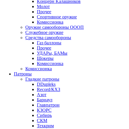
Кoнцеpн Kалашников
Молот
Прочее
Спортивное оружие
Комиссионка
Оружие самообороны ОООП
Служебное оружие
Средства самообороны
Газ баллоны
Прочее
УДАРы, БАМы
Шокеры
Комиссионка
Комиссионка
Патроны
Гладкие патроны
DDupleks
Record/КХЗ
Азот
Барнаул
Главпатрон
КЗОРС
Сибирь
СКМ
Техкрим