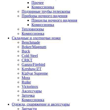
Прочее
Комиссионка
Подзорные трубы,телескопы
Приборы ночного видения
Прицелы ночного видения
Комиссионка
Тепловизоры
Комиссионка
Складные и охотничьи ножи
Benchmade
Boker/Magnum
Buck
Cold Steel
CRKT
Ganzo/Firebird
Kershaw/ZT
Kizlyar Supreme
Mora
Ruike
Victorinox
Аксессуары
Заточка
Комиссионка
Одежда, снаряжение и аксессуары
Запчасти