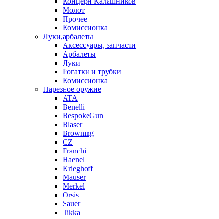
Концерн Калашников
Молот
Прочее
Комиссионка
Луки,арбалеты
Аксессуары, запчасти
Арбалеты
Луки
Рогатки и трубки
Комиссионка
Нарезное оружие
ATA
Benelli
BespokeGun
Blaser
Browning
CZ
Franchi
Haenel
Krieghoff
Mauser
Merkel
Orsis
Sauer
Tikka