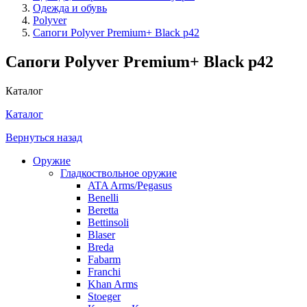
Одежда и обувь
Polyver
Сапоги Polyver Premium+ Black р42
Сапоги Polyver Premium+ Black р42
Каталог
Каталог
Вернуться назад
Оружие
Гладкоствольное оружие
ATA Arms/Pegasus
Benelli
Beretta
Bettinsoli
Blaser
Breda
Fabarm
Franchi
Khan Arms
Stoeger