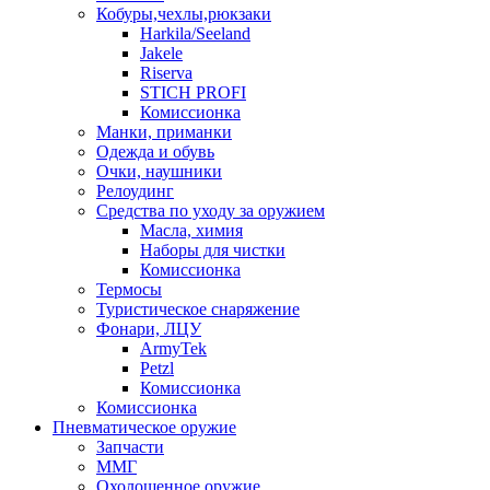
Кобуры,чехлы,рюкзаки
Harkila/Seeland
Jakele
Riserva
STICH PROFI
Комиссионка
Манки, приманки
Одежда и обувь
Очки, наушники
Релоудинг
Средства по уходу за оружием
Масла, химия
Наборы для чистки
Комиссионка
Термосы
Туристическое снаряжение
Фонари, ЛЦУ
ArmyTek
Petzl
Комиссионка
Комиссионка
Пневматическое оружие
Запчасти
ММГ
Охолощенное оружие