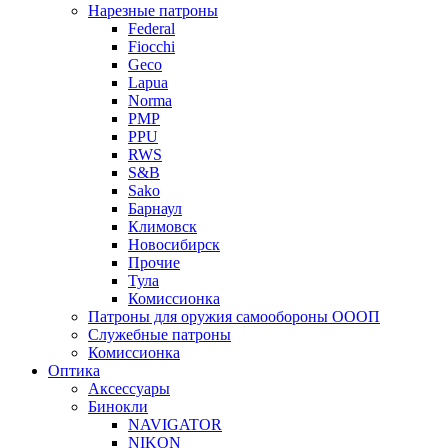
Нарезные патроны
Federal
Fiocchi
Geco
Lapua
Norma
PMP
PPU
RWS
S&B
Sako
Барнаул
Климовск
Новосибирск
Прочие
Тула
Комиссионка
Патроны для оружия самообороны ОООП
Служебные патроны
Комиссионка
Оптика
Аксессуары
Бинокли
NAVIGATOR
NIKON