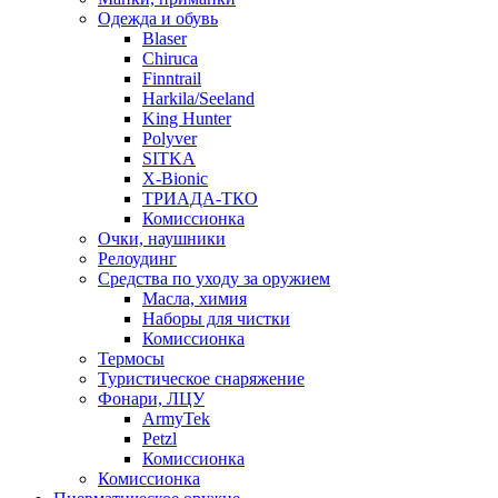
Одежда и обувь
Blaser
Chiruca
Finntrail
Harkila/Seeland
King Hunter
Polyver
SITKA
X-Bionic
ТРИАДА-ТКО
Комиссионка
Очки, наушники
Релоудинг
Средства по уходу за оружием
Масла, химия
Наборы для чистки
Комиссионка
Термосы
Туристическое снаряжение
Фонари, ЛЦУ
ArmyTek
Petzl
Комиссионка
Комиссионка