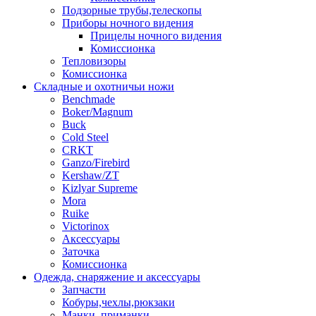
Подзорные трубы,телескопы
Приборы ночного видения
Прицелы ночного видения
Комиссионка
Тепловизоры
Комиссионка
Складные и охотничьи ножи
Benchmade
Boker/Magnum
Buck
Cold Steel
CRKT
Ganzo/Firebird
Kershaw/ZT
Kizlyar Supreme
Mora
Ruike
Victorinox
Аксессуары
Заточка
Комиссионка
Одежда, снаряжение и аксессуары
Запчасти
Кобуры,чехлы,рюкзаки
Манки, приманки