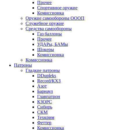
Прочее
Спортивное оружие
Комиссионка
Оружие самообороны ОООП
Служебное оружие
Средства самообороны
Газ баллоны
Прочее
УДАРы, БАМы
Шокеры
Комиссионка
Комиссионка
Патроны
Гладкие патроны
DDupleks
Record/КХЗ
Азот
Барнаул
Главпатрон
КЗОРС
Сибирь
СКМ
Техкрим
Феттер
Комиссионка