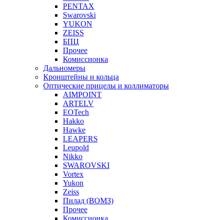
PENTAX
Swarovski
YUKON
ZEISS
БПЦ
Прочее
Комиссионка
Дальномеры
Кронштейны и кольца
Оптические прицелы и коллиматоры
AIMPOINT
ARTELV
EOTech
Hakko
Hawke
LEAPERS
Leupold
Nikko
SWAROVSKI
Vortex
Yukon
Zeiss
Пилад (ВОМЗ)
Прочее
Комиссионка