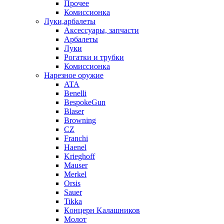
Прочее
Комиссионка
Луки,арбалеты
Аксессуары, запчасти
Арбалеты
Луки
Рогатки и трубки
Комиссионка
Нарезное оружие
ATA
Benelli
BespokeGun
Blaser
Browning
CZ
Franchi
Haenel
Krieghoff
Mauser
Merkel
Orsis
Sauer
Tikka
Кoнцеpн Kалашников
Молот