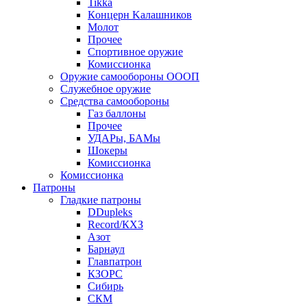
Tikka
Кoнцеpн Kалашников
Молот
Прочее
Спортивное оружие
Комиссионка
Оружие самообороны ОООП
Служебное оружие
Средства самообороны
Газ баллоны
Прочее
УДАРы, БАМы
Шокеры
Комиссионка
Комиссионка
Патроны
Гладкие патроны
DDupleks
Record/КХЗ
Азот
Барнаул
Главпатрон
КЗОРС
Сибирь
СКМ