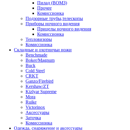
Пилад (ВОМЗ)
Прочее
Комиссионка
Подзорные трубы,телескопы
Приборы ночного видения
Прицелы ночного видения
Комиссионка
Тепловизоры
Комиссионка
Складные и охотничьи ножи
Benchmade
Boker/Magnum
Buck
Cold Steel
CRKT
Ganzo/Firebird
Kershaw/ZT
Kizlyar Supreme
Mora
Ruike
Victorinox
Аксессуары
Заточка
Комиссионка
Одежда, снаряжение и аксессуары