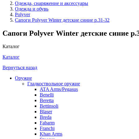
Одежда, снаряжение и аксессуары
Одежда и обувь
Polyver
Сапоги Polyver Winter детские синие р.31-32
Сапоги Polyver Winter детские синие р.
Каталог
Каталог
Вернуться назад
Оружие
Гладкоствольное оружие
ATA Arms/Pegasus
Benelli
Beretta
Bettinsoli
Blaser
Breda
Fabarm
Franchi
Khan Arms