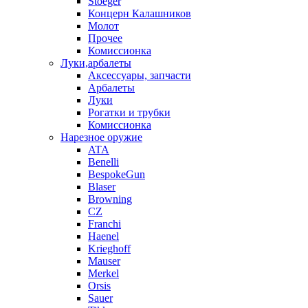
Stoeger
Концерн Калашников
Молот
Прочее
Комиссионка
Луки,арбалеты
Аксессуары, запчасти
Арбалеты
Луки
Рогатки и трубки
Комиссионка
Нарезное оружие
ATA
Benelli
BespokeGun
Blaser
Browning
CZ
Franchi
Haenel
Krieghoff
Mauser
Merkel
Orsis
Sauer