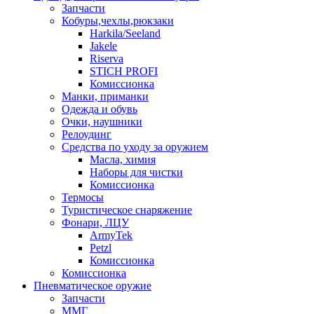
Запчасти
Кобуры,чехлы,рюкзаки
Harkila/Seeland
Jakele
Riserva
STICH PROFI
Комиссионка
Манки, приманки
Одежда и обувь
Очки, наушники
Релоудинг
Средства по уходу за оружием
Масла, химия
Наборы для чистки
Комиссионка
Термосы
Туристическое снаряжение
Фонари, ЛЦУ
ArmyTek
Petzl
Комиссионка
Комиссионка
Пневматическое оружие
Запчасти
ММГ