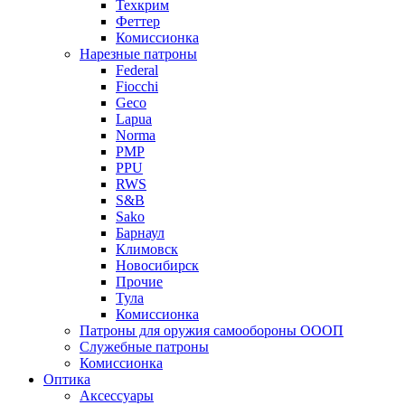
Техкрим
Феттер
Комиссионка
Нарезные патроны
Federal
Fiocchi
Geco
Lapua
Norma
PMP
PPU
RWS
S&B
Sako
Барнаул
Климовск
Новосибирск
Прочие
Тула
Комиссионка
Патроны для оружия самообороны ОООП
Служебные патроны
Комиссионка
Оптика
Аксессуары