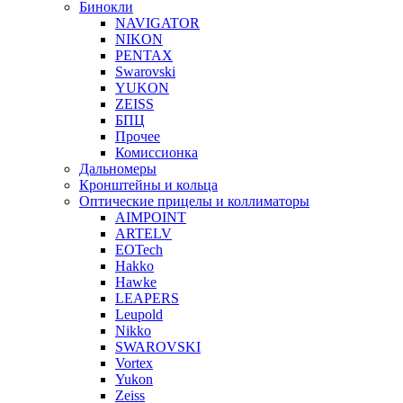
Бинокли
NAVIGATOR
NIKON
PENTAX
Swarovski
YUKON
ZEISS
БПЦ
Прочее
Комиссионка
Дальномеры
Кронштейны и кольца
Оптические прицелы и коллиматоры
AIMPOINT
ARTELV
EOTech
Hakko
Hawke
LEAPERS
Leupold
Nikko
SWAROVSKI
Vortex
Yukon
Zeiss